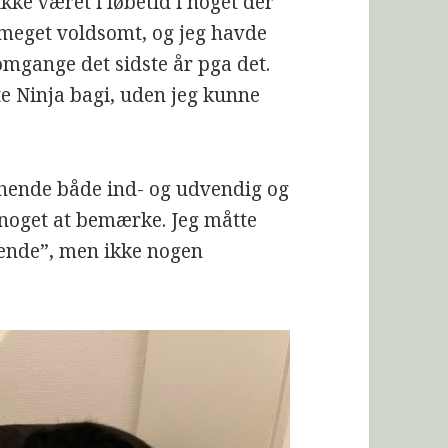
kke været i løbetid i noget der
 meget voldsomt, og jeg havde
omgange det sidste år pga det.
te Ninja bagi, uden jeg kunne
hende både ind- og udvendig og
 noget at bemærke. Jeg måtte
rende”, men ikke nogen