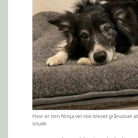
Hvor er min Ninja vel nok blevet grånusset at 
snude