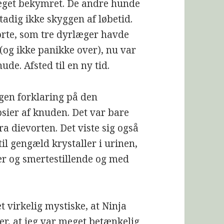
 meget bekymret. De andre hunde
stadig ikke skyggen af løbetid.
orte, som tre dyrlæger havde
 (og ikke panikke over), nu var
nude. Afsted til en ny tid.
ogen forklaring på den
psier af knuden. Det var bare
fra dievorten. Det viste sig også
il gengæld krystaller i urinen,
er og smertestillende og med
t virkelig mystiske, at Ninja
er, at jeg var meget betænkelig