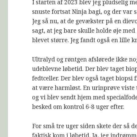
I starten af 2023 blev jeg pludselig
snuste fortsat Ninja bagi, og der var 
Jeg så nu, at de gevækster på en diev
sagt, at jeg bare skulle holde øje med
blevet større. Jeg fandt også en lille k
Ultralyd og røntgen afslørede ikke n
udeblevne løbetid. Der blev taget bio
fedtceller. Der blev også taget biopsi 
at være harmløst. En urinprøve viste t
og vi blev sendt hjem med specialfod
besked om kontrol 6-8 uger efter.
For små tre uger siden skete der så de
faktisk kom i løbetid. Ja, jeg indrømm