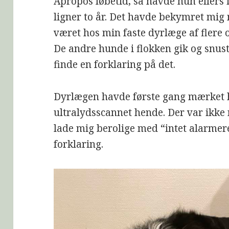
Apropos løbetid, så havde hun ellers i
ligner to år. Det havde bekymret mig
været hos min faste dyrlæge af flere 
De andre hunde i flokken gik og snus
finde en forklaring på det.
Dyrlægen havde første gang mærket 
ultralydsscannet hende. Der var ikke
lade mig berolige med “intet alarme
forklaring.