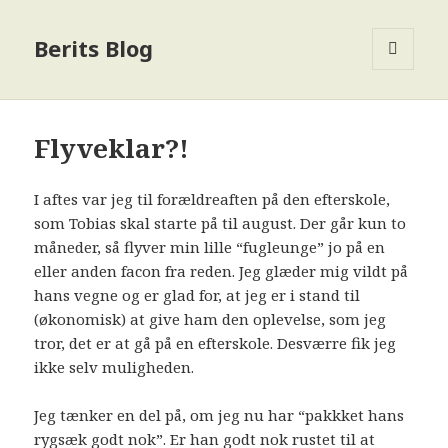
Berits Blog
MENU
OG
WIDGETS
Flyveklar?!
I aftes var jeg til forældreaften på den efterskole,
som Tobias skal starte på til august. Der går kun to
måneder, så flyver min lille “fugleunge” jo på en
eller anden facon fra reden. Jeg glæder mig vildt på
hans vegne og er glad for, at jeg er i stand til
(økonomisk) at give ham den oplevelse, som jeg
tror, det er at gå på en efterskole. Desværre fik jeg
ikke selv muligheden.
Jeg tænker en del på, om jeg nu har “pakkket hans
rygsæk godt nok”. Er han godt nok rustet til at