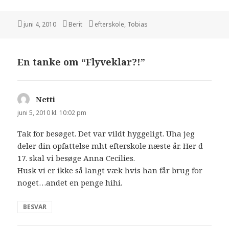
juni 4, 2010
Berit
efterskole
,
Tobias
En tanke om “Flyveklar?!”
Netti
siger:
juni 5, 2010 kl. 10:02 pm
Tak for besøget. Det var vildt hyggeligt. Uha jeg
deler din opfattelse mht efterskole næste år. Her d
17. skal vi besøge Anna Cecilies.
Husk vi er ikke så langt væk hvis han får brug for
noget…andet en penge hihi.
BESVAR