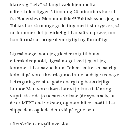
klare sig “selv” så langt væk hjemmefra
(efterskolen ligger 2 timer og 20 minutters kørsel
fra Haderslev). Men mon ikke?! Faktisk synes jeg, at
Tobias har så mange gode ting med i sin rygsæk, så
nu kommer det jo virkelig til at stå sin prøve, om
han formår at bruge dem rigtigt og fornuftigt.
Ligeså meget som jeg glæder mig til hans
efterskoleophold, ligeså meget ved jeg, at jeg
kommer til at savne ham. Tobias sætter en særlig
kolorit på vores hverdag med sine pudsige teenage-
betragtninger, sine gode energi og hans dejlige
humor. Men vores børn har vi jo kun til låns og
vupti, så er de jo næsten voksne (de synes selv, at
de er MERE end voksne), og man bliver nødt til at
slippe dem og lade dem stå på egne ben.
Efterskolen er
Rydhave Slot