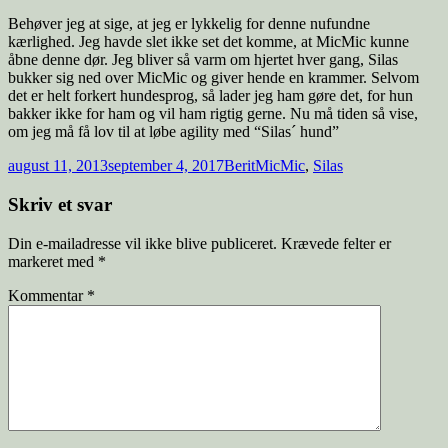
Behøver jeg at sige, at jeg er lykkelig for denne nufundne
kærlighed. Jeg havde slet ikke set det komme, at MicMic kunne
åbne denne dør. Jeg bliver så varm om hjertet hver gang, Silas
bukker sig ned over MicMic og giver hende en krammer. Selvom
det er helt forkert hundesprog, så lader jeg ham gøre det, for hun
bakker ikke for ham og vil ham rigtig gerne. Nu må tiden så vise,
om jeg må få lov til at løbe agility med “Silas´ hund”
Udgivet
Forfatter
Tags
august 11, 2013
september 4, 2017
Berit
MicMic
,
Silas
i
Skriv et svar
Din e-mailadresse vil ikke blive publiceret.
Krævede felter er
markeret med
*
Kommentar
*