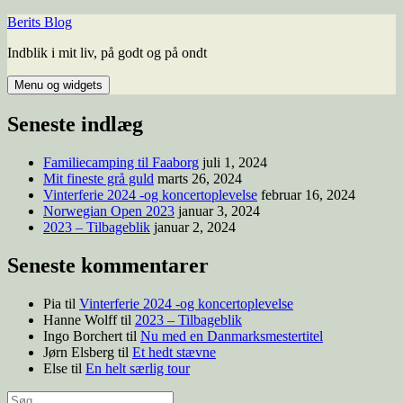
Hop
Berits Blog
til
Indblik i mit liv, på godt og på ondt
indhold
Menu og widgets
Seneste indlæg
Familiecamping til Faaborg
juli 1, 2024
Mit fineste grå guld
marts 26, 2024
Vinterferie 2024 -og koncertoplevelse
februar 16, 2024
Norwegian Open 2023
januar 3, 2024
2023 – Tilbageblik
januar 2, 2024
Seneste kommentarer
Pia
til
Vinterferie 2024 -og koncertoplevelse
Hanne Wolff
til
2023 – Tilbageblik
Ingo Borchert
til
Nu med en Danmarksmestertitel
Jørn Elsberg
til
Et hedt stævne
Else
til
En helt særlig tour
Søg