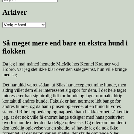
efter:
Arkiver
Arkiver
Så meget mere end bare en ekstra hund i
flokken
Da jeg i maj måned hentede MicMic hos Kennel Kræmer ved
Hobro, var jeg slet ikke klar over den sidegevinst, hun ville bringe
med sig.
Det har altid været sådan, at Silas har accepteret mine hunde, men
aldrig villet dem eller interesseret sig spor for dem. I det hele taget
interesserer han sig utrolig lidt for hunde og tager normalt aldrig
kontakt til andres hunde. Faktisk er han nærmere lidt bange for
andres hunde, og da han i pinsen oplevede, at en hund til vores
stævne i Ribe hoppede op og nappede ham i jakkeærmet, så tænkte
jeg, at det nok ville få enormt lange udsigter med hans positivitet
overfor hunde efter den kedelige oplevelse. Og eftersom hunden i
den kedelig oplevelse var en sheltie, så havde jeg da nok ikke
forventet, at det netop var en sheltie, der skulle omvende Silas.