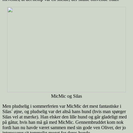
MicMic og Silas
Men pludselig i sommerferien var MicMic det mest fantastiske i
Silas´ øjne, og pludselig var det altså hans hund (hvis man spørger
Silas vel at mærke). Han elsker den lille hund og går gladeligt med
på gåtur, hvis han må gå med MicMic. Gennembruddet kom nok
fordi han nu havde været sammen med sin gode ven Oliver, der jo
interesserer sit temmelig meget for deres hunde.