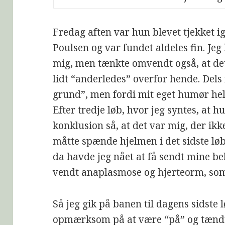
Fredag aften var hun blevet tjekket 
Poulsen og var fundet aldeles fin. Je
mig, men tænkte omvendt også, at de
lidt “anderledes” overfor hende. Dels
grund”, men fordi mit eget humør hell
Efter tredje løb, hvor jeg syntes, at h
konklusion så, at det var mig, der ikk
måtte spænde hjelmen i det sidste lø
da havde jeg nået at få sendt mine be
vendt anaplasmose og hjerteorm, som
Så jeg gik på banen til dagens sidste 
opmærksom på at være “på” og tændt. F