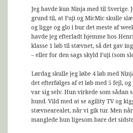
Jeg havde kun Ninja med til Sverige. J
grund til, at Fuji og MicMic skulle sl
og ligge og glo i bur det meste af we
havde jeg efterladt hjemme hos Henrik
klasse 1 løb til stævnet, så det gav 
– eller for den sags skyld Fuji (som s
Lørdag skulle jeg løbe 4 løb med Ninja
det efterfølges af et løb med 5 fejl, og
var sig selv. Hun virkede som sådan s
hund. Vild med at se agility TV og kig
stævnearealet, når vi gik tur. Men når
manglede hun ligesom bare det sidste