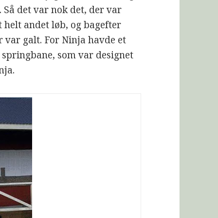
t. Så det var nok det, der var
t helt andet løb, og bagefter
r var galt. For Ninja havde et
g springbane, som var designet
nja.