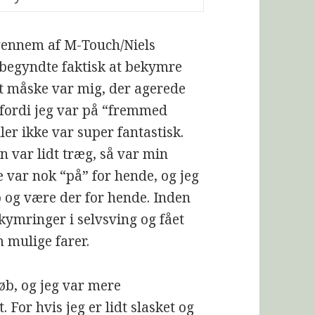
igennem af M-Touch/Niels
g begyndte faktisk at bekymre
t måske var mig, der agerede
 fordi jeg var på “fremmed
er ikke var super fantastisk.
un var lidt træg, så var min
e var nok “på” for hende, og jeg
b og være der for hende. Inden
kymringer i selvsving og fået
 mulige farer.
løb, og jeg var mere
or hvis jeg er lidt slasket og