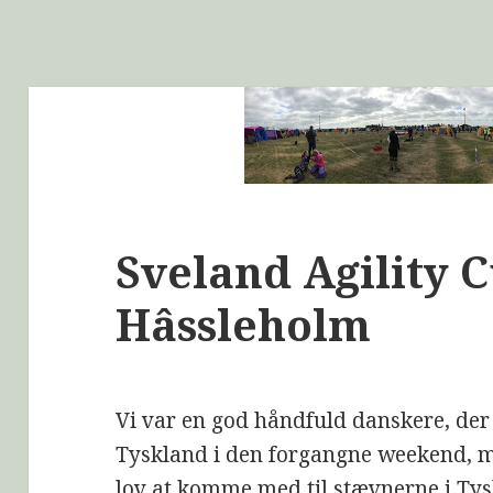
Sveland Agility C
Hâssleholm
Vi var en god håndfuld danskere, der 
Tyskland i den forgangne weekend, men
lov at komme med til stævnerne i Tysk