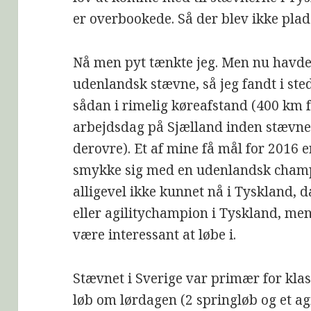
er overbookede. Så der blev ikke plads
Nå men pyt tænkte jeg. Men nu havde 
udenlandsk stævne, så jeg fandt i ste
sådan i rimelig køreafstand (400 km
arbejdsdag på Sjælland inden stævnet,
derovre). Et af mine få mål for 2016 e
smykke sig med en udenlandsk champi
alligevel ikke kunnet nå i Tyskland, 
eller agilitychampion i Tyskland, me
være interessant at løbe i.
Stævnet i Sverige var primær for klas
løb om lørdagen (2 springløb og et agi