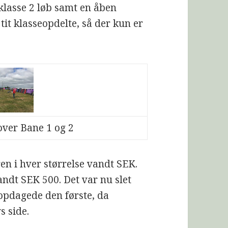
klasse 2 løb samt en åben
 tit klasseopdelte, så der kun er
over Bane 1 og 2
en i hver størrelse vandt SEK.
vandt SEK 500. Det var nu slet
 opdagede den første, da
s side.