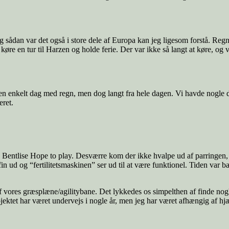
sådan var det også i store dele af Europa kan jeg ligesom forstå. Regn 
t køre en tur til Harzen og holde ferie. Der var ikke så langt at køre, og 
un en enkelt dag med regn, men dog langt fra hele dagen. Vi havde nogle
eret.
 Bentlise Hope to play. Desværre kom der ikke hvalpe ud af parringen, 
in ud og “fertilitetsmaskinen” ser ud til at være funktionel. Tiden var b
f vores græsplæne/agilitybane. Det lykkedes os simpelthen af finde nogle
ektet har været undervejs i nogle år, men jeg har været afhængig af hj