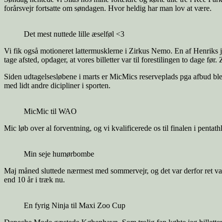
forårsvejr fortsatte om søndagen. Hvor heldig har man lov at være.
Det mest nuttede lille æselføl <3
Vi fik også motioneret lattermusklerne i Zirkus Nemo. En af Henriks ju
tage afsted, opdager, at vores billetter var til forestilingen to dage fø
Siden udtagelsesløbene i marts er MicMics reserveplads pga afbud blevet
med lidt andre dicipliner i sporten.
MicMic til WAO
Mic løb over al forventning, og vi kvalificerede os til finalen i pentat
Min seje humørbombe
Maj måned sluttede nærmest med sommervejr, og det var derfor ret varmt
end 10 år i træk nu.
En fyrig Ninja til Maxi Zoo Cup