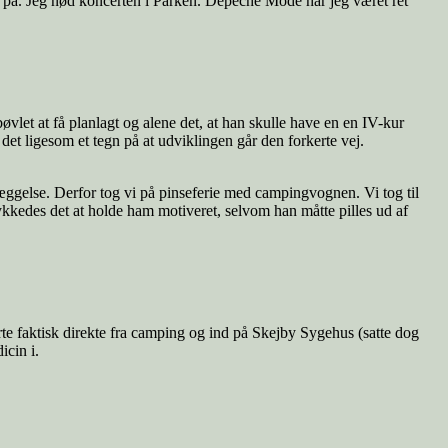
t på. Jeg nød koncerten i Parken. Depeche Mode har jeg været ret
bøvlet at få planlagt og alene det, at han skulle have en en IV-kur
det ligesom et tegn på at udviklingen går den forkerte vej.
dlæggelse. Derfor tog vi på pinseferie med campingvognen. Vi tog til
lykkedes det at holde ham motiveret, selvom han måtte pilles ud af
ørte faktisk direkte fra camping og ind på Skejby Sygehus (satte dog
icin i.