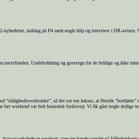
12-nyhederne, indslag på P4 samt nogle klip og interview i DR-avisen. 
rnecancerfonden. Undeholdning og gaveregn for de heldige og ikke minds
d “rådighedsweekender”, så det var ren luksus, at Henrik “bortførte” 
ne her weekend var helt fantastisk forårsvejr. Vi fik gået nogle dejlige t
, hvor vi vekslede et gavekort, som jeg havde vundet på Vilhelmsborg på 