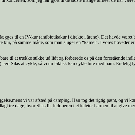
il koncerten, som jeg har gjort til de sidste mange turneer de har være
dlægges til en IV-kur (antibiotikakur i direkte i årene). Det havde været 
ørste kur, på samme måde, som man sluger en “kamel”. I vores hoveder er 
e bare til at trække stikke ud lidt og forberede os på den forestående in
) lært Silas at cykle, så vi nu faktisk kan cykle ture med ham. Endelig 
æggelse,mens vi var afsted på camping. Han tog det rigtig pænt, og vi k
t tre dage, hvor Silas fik indopereret et kateter i armen til at give med