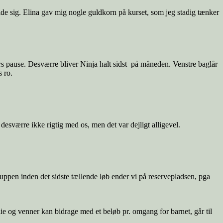
lde sig. Elina gav mig nogle guldkorn på kurset, som jeg stadig tænker
 års pause. Desværre bliver Ninja halt sidst på måneden. Venstre baglår
 ro.
sværre ikke rigtig med os, men det var dejligt alligevel.
uppen inden det sidste tællende løb ender vi på reservepladsen, pga
 og venner kan bidrage med et beløb pr. omgang for barnet, går til