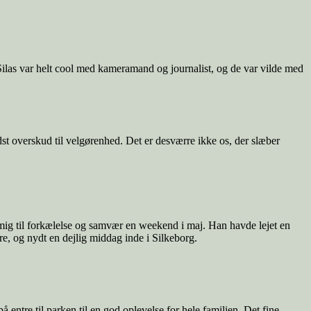
Silas var helt cool med kameramand og journalist, og de var vilde med
t overskud til velgørenhed. Det er desværre ikke os, der slæber
mig til forkælelse og samvær en weekend i maj. Han havde lejet en
ure, og nydt en dejlig middag inde i Silkeborg.
entre til parken til en god oplevelse for hele familien. Det fine