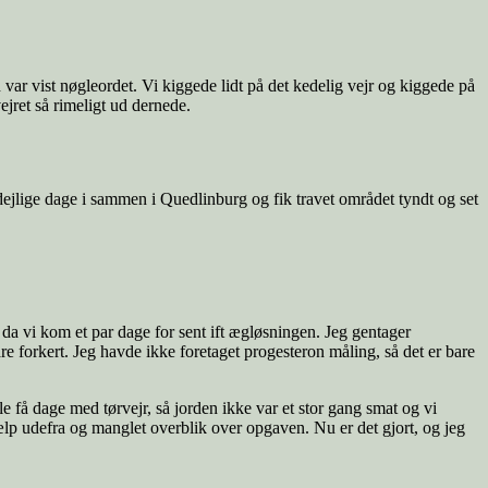
var vist nøgleordet. Vi kiggede lidt på det kedelig vejr og kiggede på
vejret så rimeligt ud dernede.
 dejlige dage i sammen i Quedlinburg og fik travet området tyndt og set
da vi kom et par dage for sent ift ægløsningen. Jeg gentager
are forkert. Jeg havde ikke foretaget progesteron måling, så det er bare
 få dage med tørvejr, så jorden ikke var et stor gang smat og vi
ælp udefra og manglet overblik over opgaven. Nu er det gjort, og jeg