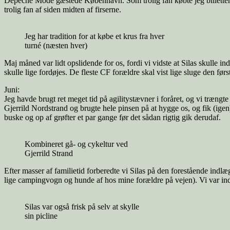
Depeche Mode gæstede København. Som trolig fan købte jeg billetter t
trolig fan af siden midten af firserne.
Jeg har tradition for at købe et krus fra hver
turné (næsten hver)
Maj måned var lidt opslidende for os, fordi vi vidste at Silas skulle in
skulle lige fordøjes. De fleste CF forældre skal vist lige sluge den f
Juni:
Jeg havde brugt ret meget tid på agilitystævner i foråret, og vi trængt
Gjerrild Nordstrand og brugte hele pinsen på at hygge os, og fik (igen
buske og op af grøfter et par gange før det sådan rigtig gik derudaf.
Kombineret gå- og cykeltur ved
Gjerrild Strand
Efter masser af familietid forberedte vi Silas på den forestående indl
lige campingvogn og hunde af hos mine forældre på vejen). Vi var indlag
Silas var også frisk på selv at skylle
sin picline