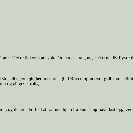
året. Det er lidt som at synke året en ekstra gang. I et travlt liv flyver t
første helt egen lejlighed med udsigt til Boxen og udover golfbanen. Bor
alt og alligevel roligt
n, og det er altid fedt at komme hjem fra kursus og have løst opgaven. 