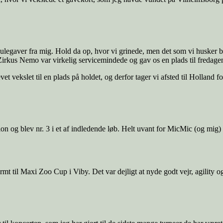
legaver fra mig. Hold da op, hvor vi grinede, men det som vi husker beds
r. Zirkus Nemo var virkelig servicemindede og gav os en plads til fredagen
 vekslet til en plads på holdet, og derfor tager vi afsted til Holland f
hlon og blev nr. 3 i et af indledende løb. Helt uvant for MicMic (og mig)
 til Maxi Zoo Cup i Viby. Det var dejligt at nyde godt vejr, agility og