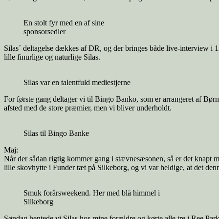
En stolt fyr med en af sine
sponsorsedler
Silas´ deltagelse dækkes af DR, og der bringes både live-interview i 
lille finurlige og naturlige Silas.
Silas var en talentfuld mediestjerne
For første gang deltager vi til Bingo Banko, som er arrangeret af Bø
afsted med de store præmier, men vi bliver underholdt.
Silas til Bingo Banke
Maj:
Når der sådan rigtig kommer gang i stævnesæsonen, så er det knapt me
lille skovhytte i Funder tæt på Silkeborg, og vi var heldige, at det den
Smuk forårsweekend. Her med blå himmel i
Silkeborg
Søndag hentede vi Silas hos mine forældre og kørte alle tre i Ree Park