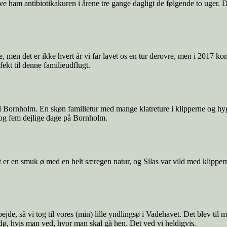
ive ham antibiotikakuren i årene tre gange dagligt de følgende to uger. 
 men det er ikke hvert år vi får lavet os en tur derovre, men i 2017 kom v
ekt til denne familieudflugt.
r til Bornholm. En skøn familietur med mange klatreture i klipperne o
 og fem dejlige dage på Bornholm.
er en smuk ø med en helt særegen natur, og Silas var vild med klipperne.
bejde, så vi tog til vores (min) lille yndlingsø i Vadehavet. Det blev til
ndø, hvis man ved, hvor man skal gå hen. Det ved vi heldigvis.