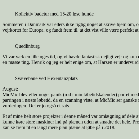
Kollektiv badetur med 15-20 løse hunde
Sommeren i Danmark var ellers ikke rigtig noget at skrive hjem om, og 
vejrkortet for Europa, og fandt frem til, at det vist ville være perfekt a
Quedlinburg
Vi var væk en lille uges tid, og vi havde fantastisk dejligt vejr og k
en masse ting. Henrik og jeg er helt enige om, at Harzen er undervurd
Svævebane ved Hexentanzplatz
August:
MicMic blev efter noget panik (rod i min løbetidskalender) parret med
parringen i næste løbetid, da en scanning viste, at MicMic ser ganske f
vurderingen. Det er jo også et sats.
Et af mine helt store projekter i denne måned var omlægning af dele a
kunne køre store maskiner ind på plænen uden at smadre det hele. Proj
kan se frem til en langt mere plan plæne at løbe på i 2018.