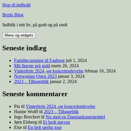
Hop til indhold
Berits Blog
Indblik i mit liv, på godt og på ondt
Menu og widgets
Seneste indlæg
Familiecamping til Faaborg
juli 1, 2024
Mit fineste grå guld
marts 26, 2024
Vinterferie 2024 -og koncertoplevelse
februar 16, 2024
Norwegian Open 2023
januar 3, 2024
2023 – Tilbageblik
januar 2, 2024
Seneste kommentarer
Pia
til
Vinterferie 2024 -og koncertoplevelse
Hanne Wolff
til
2023 – Tilbageblik
Ingo Borchert
til
Nu med en Danmarksmestertitel
Jørn Elsberg
til
Et hedt stævne
Else
til
En helt særlig tour