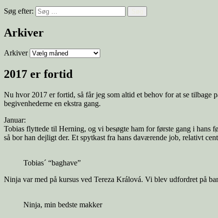
Søg efter:
Arkiver
Arkiver
2017 er fortid
Nu hvor 2017 er fortid, så får jeg som altid et behov for at se tilbage på 
begivenhederne en ekstra gang.
Januar:
Tobias flyttede til Herning, og vi besøgte ham for første gang i hans 
så bor han dejligt der. Et spytkast fra hans daværende job, relativt centr
Tobias´ “baghave”
Ninja var med på kursus ved Tereza Králová. Vi blev udfordret på bane
Ninja, min bedste makker