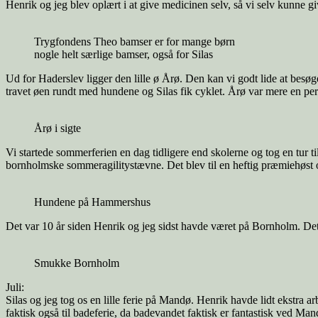
Henrik og jeg blev oplært i at give medicinen selv, så vi selv kunne g
Trygfondens Theo bamser er for mange børn
nogle helt særlige bamser, også for Silas
Ud for Haderslev ligger den lille ø Årø. Den kan vi godt lide at besøge,
travet øen rundt med hundene og Silas fik cyklet. Årø var mere en perf
Årø i sigte
Vi startede sommerferien en dag tidligere end skolerne og tog en tu
bornholmske sommeragilitystævne. Det blev til en heftig præmiehøst
Hundene på Hammershus
Det var 10 år siden Henrik og jeg sidst havde været på Bornholm. Det 
Smukke Bornholm
Juli:
Silas og jeg tog os en lille ferie på Mandø. Henrik havde lidt ekstra ar
faktisk også til badeferie, da badevandet faktisk er fantastisk ved Ma