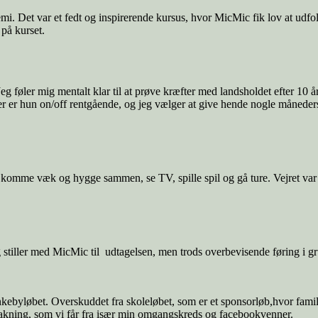
mi. Det var et fedt og inspirerende kursus, hvor MicMic fik lov at udfo
på kurset.
Jeg føler mig mentalt klar til at prøve kræfter med landsholdet efter 10
ker er hun on/off rentgående, og jeg vælger at give hende nogle måneders
mme væk og hygge sammen, se TV, spille spil og gå ture. Vejret var de
stiller med MicMic til udtagelsen, men trods overbevisende føring i gr
byløbet. Overskuddet fra skoleløbet, som er et sponsorløb,hvor familie
akning, som vi får fra især min omgangskreds og facebookvenner.