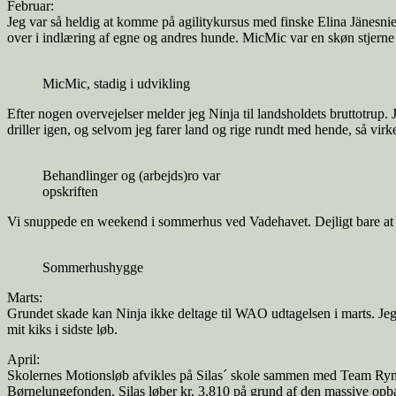
Februar:
Jeg var så heldig at komme på agilitykursus med finske Elina Jänesnie
over i indlæring af egne og andres hunde. MicMic var en skøn stjerne 
MicMic, stadig i udvikling
Efter nogen overvejelser melder jeg Ninja til landsholdets bruttotrup. 
driller igen, og selvom jeg farer land og rige rundt med hende, så vir
Behandlinger og (arbejds)ro var
opskriften
Vi snuppede en weekend i sommerhus ved Vadehavet. Dejligt bare at ko
Sommerhushygge
Marts:
Grundet skade kan Ninja ikke deltage til WAO udtagelsen i marts. Jeg 
mit kiks i sidste løb.
April:
Skolernes Motionsløb afvikles på Silas´ skole sammen med Team Rynke
Børnelungefonden. Silas løber kr. 3.810 på grund af den massive opb