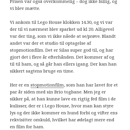
Prisen var også overkommelig – dog ikke billig, og
vi blev mætte.
Vi ankom til Lego House klokken 14.30, og vi var
der til vi nærmest blev sparket ud kl 20. Alligevel
var der ting, som vi ikke nåede at se/prøve. Blandt
andet var der et studio til optagelse af
stopmotionfilm. Det er Silas super god til, og har
gjort det i flere år efterhånden. Det kommer af og
til til ham, og så går han ellers igang. Der kan han
sikkert sagtens bruge en time.
Her er en
stopmotionfilm
, som han har lavet for et
par år siden med sin Brio togbane. Men jeg er
sikker på, at han kunne lave en rigtig fed film i de
kulisser, der er i Lego House, hvor man kan styre
lys og der ikke kommer en hund forbi og vifter ens
rekvisitter omkuld, hvilket har ødelagt mere end
en film for ham.