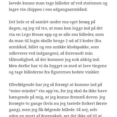
lavede kunne man tage billeder af ved stationen og
lagre via chippen i ens adgangsarmbånd.
Det hele er så samlet under ens eget besøg på
dagen, og jeg vil tro, at man kan logge ind på det
via en Lego House app og se alle ens billeder, men
da man til login skulle bruge 2 ud af 3 koder (fra
armbånd, billet og ens unikke klodspakke, som
udleveres ved indgangen), så forsvandt min
tålmodighed, så der kommer jeg nok aldrig ind.
Men derfor har vi da hygget os med at lave tingene
og tage billederne fra figurernes bedste vinkler.
Efterfølgende har jeg så forsøgt at komme ind på
“mine minder” via app´en, for jeg skal da ikke have
hængende på mig, at jeg kunne fremstå doven. Jeg
forsøgte to gange (hvis nu jeg tastede forkert første
gang), men jeg fik følgende billede. Så nej, selv
uden en snert af dovenskab, ser det ikke ud til at