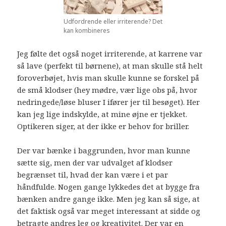
Udfordrende eller irriterende? Det
kan kombineres
Jeg følte det også noget irriterende, at karrene var
så lave (perfekt til børnene), at man skulle stå helt
foroverbøjet, hvis man skulle kunne se forskel på
de små klodser (hey mødre, vær lige obs på, hvor
nedringede/løse bluser I ifører jer til besøget). Her
kan jeg lige indskylde, at mine øjne er tjekket.
Optikeren siger, at der ikke er behov for briller.
Der var bænke i baggrunden, hvor man kunne
sætte sig, men der var udvalget af klodser
begrænset til, hvad der kan være i et par
håndfulde. Nogen gange lykkedes det at bygge fra
bænken andre gange ikke. Men jeg kan så sige, at
det faktisk også var meget interessant at sidde og
betragte andres leg og kreativitet. Der var en