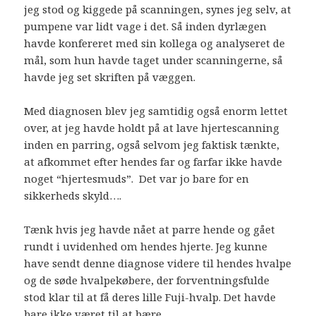
jeg stod og kiggede på scanningen, synes jeg selv, at
pumpene var lidt vage i det. Så inden dyrlægen
havde konfereret med sin kollega og analyseret de
mål, som hun havde taget under scanningerne, så
havde jeg set skriften på væggen.
Med diagnosen blev jeg samtidig også enorm lettet
over, at jeg havde holdt på at lave hjertescanning
inden en parring, også selvom jeg faktisk tænkte,
at afkommet efter hendes far og farfar ikke havde
noget “hjertesmuds”. Det var jo bare for en
sikkerheds skyld….
Tænk hvis jeg havde nået at parre hende og gået
rundt i uvidenhed om hendes hjerte. Jeg kunne
have sendt denne diagnose videre til hendes hvalpe
og de søde hvalpekøbere, der forventningsfulde
stod klar til at få deres lille Fuji-hvalp. Det havde
bare ikke været til at bære.