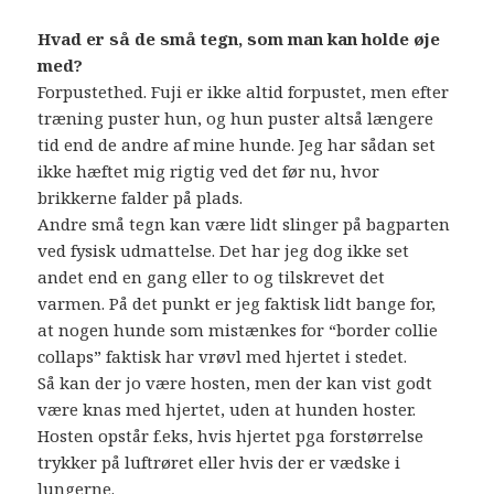
Hvad er så de små tegn, som man kan holde øje
med?
Forpustethed. Fuji er ikke altid forpustet, men efter
træning puster hun, og hun puster altså længere
tid end de andre af mine hunde. Jeg har sådan set
ikke hæftet mig rigtig ved det før nu, hvor
brikkerne falder på plads.
Andre små tegn kan være lidt slinger på bagparten
ved fysisk udmattelse. Det har jeg dog ikke set
andet end en gang eller to og tilskrevet det
varmen. På det punkt er jeg faktisk lidt bange for,
at nogen hunde som mistænkes for “border collie
collaps” faktisk har vrøvl med hjertet i stedet.
Så kan der jo være hosten, men der kan vist godt
være knas med hjertet, uden at hunden hoster.
Hosten opstår f.eks, hvis hjertet pga forstørrelse
trykker på luftrøret eller hvis der er vædske i
lungerne.