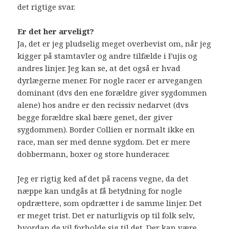
det rigtige svar.
Er det her arveligt?
Ja, det er jeg pludselig meget overbevist om, når jeg
kigger på stamtavler og andre tilfælde i Fujis og
andres linjer. Jeg kan se, at det også er hvad
dyrlægerne mener. For nogle racer er arvegangen
dominant (dvs den ene forældre giver sygdommen
alene) hos andre er den recissiv nedarvet (dvs
begge forældre skal bære genet, der giver
sygdommen). Border Collien er normalt ikke en
race, man ser med denne sygdom. Det er mere
dobbermann, boxer og store hunderacer.
Jeg er rigtig ked af det på racens vegne, da det
næppe kan undgås at få betydning for nogle
opdrættere, som opdrætter i de samme linjer. Det
er meget trist. Det er naturligvis op til folk selv,
hvordan de vil forholde sig til det. Der kan være