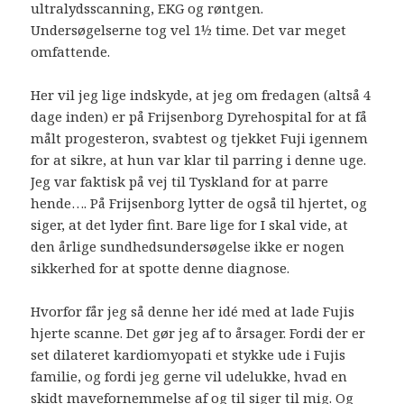
ultralydsscanning, EKG og røntgen.
Undersøgelserne tog vel 1½ time. Det var meget
omfattende.
Her vil jeg lige indskyde, at jeg om fredagen (altså 4
dage inden) er på Frijsenborg Dyrehospital for at få
målt progesteron, svabtest og tjekket Fuji igennem
for at sikre, at hun var klar til parring i denne uge.
Jeg var faktisk på vej til Tyskland for at parre
hende…. På Frijsenborg lytter de også til hjertet, og
siger, at det lyder fint. Bare lige for I skal vide, at
den årlige sundhedsundersøgelse ikke er nogen
sikkerhed for at spotte denne diagnose.
Hvorfor får jeg så denne her idé med at lade Fujis
hjerte scanne. Det gør jeg af to årsager. Fordi der er
set dilateret kardiomyopati et stykke ude i Fujis
familie, og fordi jeg gerne vil udelukke, hvad en
skidt mavefornemmelse af og til siger til mig. Og