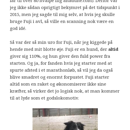
far til over 80 hvalpe iflg anadune.com). Derfor var
jeg ikke sådan oprigtigt bekymret på det tidspunkt i
2015, men jeg sagde til mig selv, at hvis jeg skulle
bruge Fuji i avl, så ville en scanning nok være en
god idé.
Så var der så min uro for Fuji, når jeg kiggede på
hende med mit blotte øje. Fuji er en hund, der
altid
giver sig 110%, og hun giver den fuld power fra
starten. Og ja, for fanden hvis jeg starter med at
spurte afsted i et marathonløb, så vil jeg da også
blive smadret og enormt forpustet. Fuji starter
altid som en raket og økonomiserer ikke sine
kræfter, så virker det jo logisk nok, at man kommer
til at lyde som et godslokomotiv.