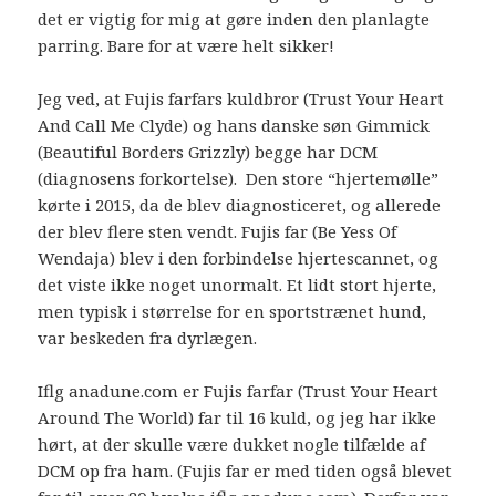
det er vigtig for mig at gøre inden den planlagte
parring. Bare for at være helt sikker!
Jeg ved, at Fujis farfars kuldbror (Trust Your Heart
And Call Me Clyde) og hans danske søn Gimmick
(Beautiful Borders Grizzly) begge har DCM
(diagnosens forkortelse). Den store “hjertemølle”
kørte i 2015, da de blev diagnosticeret, og allerede
der blev flere sten vendt. Fujis far (Be Yess Of
Wendaja) blev i den forbindelse hjertescannet, og
det viste ikke noget unormalt. Et lidt stort hjerte,
men typisk i størrelse for en sportstrænet hund,
var beskeden fra dyrlægen.
Iflg anadune.com er Fujis farfar (Trust Your Heart
Around The World) far til 16 kuld, og jeg har ikke
hørt, at der skulle være dukket nogle tilfælde af
DCM op fra ham. (Fujis far er med tiden også blevet