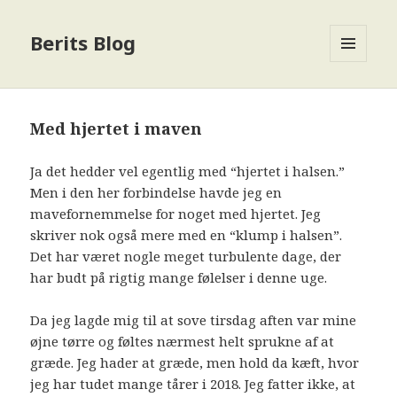
Berits Blog
MENU
OG
WIDGETS
Med hjertet i maven
Ja det hedder vel egentlig med “hjertet i halsen.”
Men i den her forbindelse havde jeg en
mavefornemmelse for noget med hjertet. Jeg
skriver nok også mere med en “klump i halsen”.
Det har været nogle meget turbulente dage, der
har budt på rigtig mange følelser i denne uge.
Da jeg lagde mig til at sove tirsdag aften var mine
øjne tørre og føltes nærmest helt sprukne af at
græde. Jeg hader at græde, men hold da kæft, hvor
jeg har tudet mange tårer i 2018. Jeg fatter ikke, at