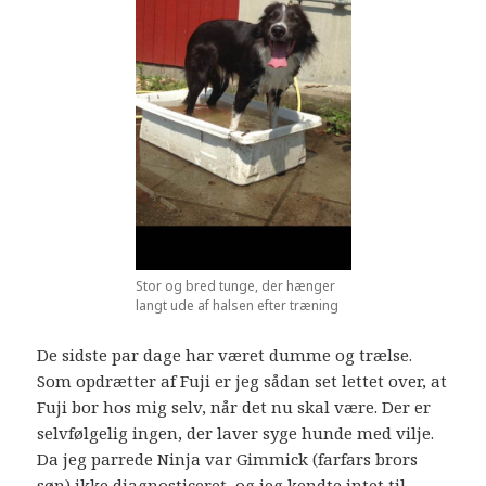
Stor og bred tunge, der hænger
langt ude af halsen efter træning
De sidste par dage har været dumme og trælse.
Som opdrætter af Fuji er jeg sådan set lettet over, at
Fuji bor hos mig selv, når det nu skal være. Der er
selvfølgelig ingen, der laver syge hunde med vilje.
Da jeg parrede Ninja var Gimmick (farfars brors
søn) ikke diagnosticeret, og jeg kendte intet til