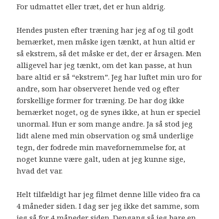
For udmattet eller træt, det er hun aldrig.
Hendes pusten efter træning har jeg af og til godt
bemærket, men måske igen tænkt, at hun altid er
så ekstrem, så det måske er det, der er årsagen. Men
alligevel har jeg tænkt, om det kan passe, at hun
bare altid er så “ekstrem”. Jeg har luftet min uro for
andre, som har observeret hende ved og efter
forskellige former for træning. De har dog ikke
bemærket noget, og de synes ikke, at hun er speciel
unormal. Hun er som mange andre. Ja så stod jeg
lidt alene med min observation og små underlige
tegn, der fodrede min mavefornemmelse for, at
noget kunne være galt, uden at jeg kunne sige,
hvad det var.
Helt tilfældigt har jeg filmet denne lille video fra ca
4 måneder siden. I dag ser jeg ikke det samme, som
jeg så for 4 måneder siden. Dengang så jeg bare en