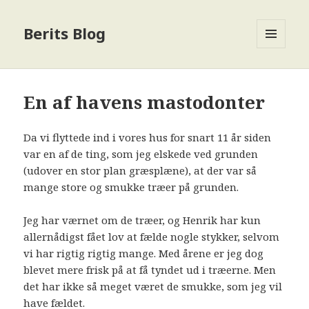
Berits Blog
MENU
OG
WIDGETS
En af havens mastodonter
Da vi flyttede ind i vores hus for snart 11 år siden
var en af de ting, som jeg elskede ved grunden
(udover en stor plan græsplæne), at der var så
mange store og smukke træer på grunden.
Jeg har værnet om de træer, og Henrik har kun
allernådigst fået lov at fælde nogle stykker, selvom
vi har rigtig rigtig mange. Med årene er jeg dog
blevet mere frisk på at få tyndet ud i træerne. Men
det har ikke så meget været de smukke, som jeg vil
have fældet.