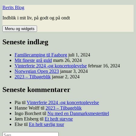
Hop
Berits Blog
til
Indblik i mit liv, på godt og på ondt
indhold
Menu og widgets
Seneste indlæg
Familiecamping til Faaborg
juli 1, 2024
Mit fineste grå guld
marts 26, 2024
Vinterferie 2024 -og koncertoplevelse
februar 16, 2024
Norwegian Open 2023
januar 3, 2024
2023 – Tilbageblik
januar 2, 2024
Seneste kommentarer
Pia
til
Vinterferie 2024 -og koncertoplevelse
Hanne Wolff
til
2023 – Tilbageblik
Ingo Borchert
til
Nu med en Danmarksmestertitel
Jørn Elsberg
til
Et hedt stævne
Else
til
En helt særlig tour
Søg