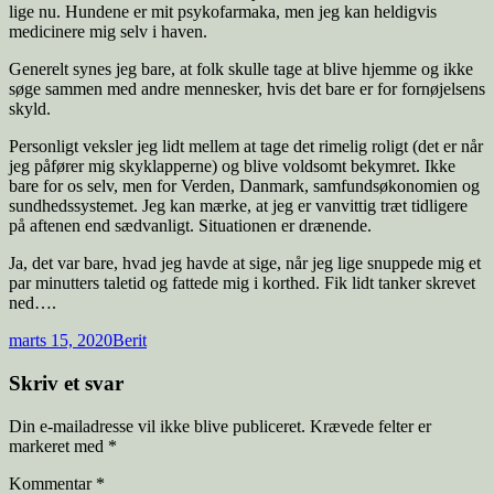
lige nu. Hundene er mit psykofarmaka, men jeg kan heldigvis
medicinere mig selv i haven.
Generelt synes jeg bare, at folk skulle tage at blive hjemme og ikke
søge sammen med andre mennesker, hvis det bare er for fornøjelsens
skyld.
Personligt veksler jeg lidt mellem at tage det rimelig roligt (det er når
jeg påfører mig skyklapperne) og blive voldsomt bekymret. Ikke
bare for os selv, men for Verden, Danmark, samfundsøkonomien og
sundhedssystemet. Jeg kan mærke, at jeg er vanvittig træt tidligere
på aftenen end sædvanligt. Situationen er drænende.
Ja, det var bare, hvad jeg havde at sige, når jeg lige snuppede mig et
par minutters taletid og fattede mig i korthed. Fik lidt tanker skrevet
ned….
Udgivet
Forfatter
marts 15, 2020
Berit
i
Skriv et svar
Din e-mailadresse vil ikke blive publiceret.
Krævede felter er
markeret med
*
Kommentar
*