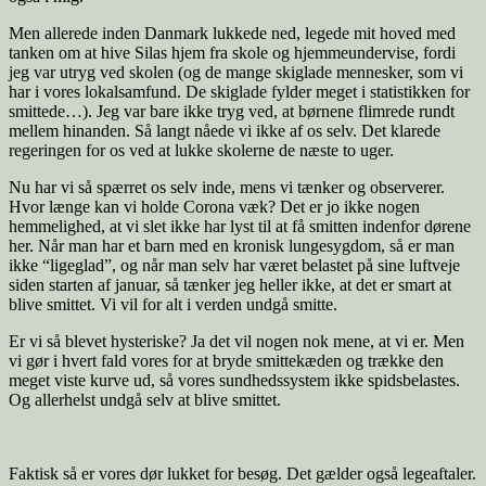
Men allerede inden Danmark lukkede ned, legede mit hoved med
tanken om at hive Silas hjem fra skole og hjemmeundervise, fordi
jeg var utryg ved skolen (og de mange skiglade mennesker, som vi
har i vores lokalsamfund. De skiglade fylder meget i statistikken for
smittede…). Jeg var bare ikke tryg ved, at børnene flimrede rundt
mellem hinanden. Så langt nåede vi ikke af os selv. Det klarede
regeringen for os ved at lukke skolerne de næste to uger.
Nu har vi så spærret os selv inde, mens vi tænker og observerer.
Hvor længe kan vi holde Corona væk? Det er jo ikke nogen
hemmelighed, at vi slet ikke har lyst til at få smitten indenfor dørene
her. Når man har et barn med en kronisk lungesygdom, så er man
ikke “ligeglad”, og når man selv har været belastet på sine luftveje
siden starten af januar, så tænker jeg heller ikke, at det er smart at
blive smittet. Vi vil for alt i verden undgå smitte.
Er vi så blevet hysteriske? Ja det vil nogen nok mene, at vi er. Men
vi gør i hvert fald vores for at bryde smittekæden og trække den
meget viste kurve ud, så vores sundhedssystem ikke spidsbelastes.
Og allerhelst undgå selv at blive smittet.
Faktisk så er vores dør lukket for besøg. Det gælder også legeaftaler.