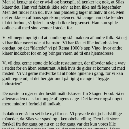
Men så længe at der er wi-fi og brætspil, så tænker jeg nok, at Silas
klarer det. Han ved faktisk ikke selv, at han ikke må få legeaftaler.
Men det finder han ud, hvis han pludselig tager initiativ til det. Men
det er ikke en af hans spidskompetencer. Så længe han ikke kender
til det forbud, så føler han sig da ikke begrænset. Han kan spille
online spil med sine venner i stedet for.
Vi vil meget nødigt ud at handle og stå i nakken af andre folk. Så nej
vi har ikke været ude at hamstre. Vi har fået et lille indkøb siden
onsdag, og det “klarede” vi på Rema 1000´s app Vigo, hvor andre
klarer indkøbet for en og bringer varen ud til ens hjemadresse.
Vi vil dog gerne støtte de lokale restauranter, der tilbyder take a way
i stedet for en åben restaurant. Altså hvis de gider at komme ud med
maden. Vi vil gerne medvirke til at holde hjulene i gang, for vi kan
godt regne ud, at det her gør ondt på rigtig mange i “hygge-
industrien”.
De næste to uger er der bestilt måltidskasser fra Skagen Food. Så er
aftensmaden da sikret nogle af ugens dage. Det kræver også noget
mere mindre i forhold til indkøb.
Isolation er sådan set ikke nyt for os. Vi prøvede det jo i adskillige
måneder, da Silas var spæd og i kemobehandling. Den helt store
forskel fra dengang og nu er, at dengang var det kun vores lille