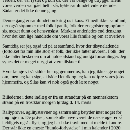
verden, der var rystet og kun os, der var bange og utrygge. Mens
vores verden var gået helt i stå, kørte samfundet videre derude.
Sådan er det ikke denne gang.
Denne gang er samfundet omkring os i kaos. Et nedlukket samfund,
der også strømmer med folk i panik, folk der er egoister og opfører
sig meget dumt og hensynsløst. Markant anderledes end dengang,
hvor det kun lige handlede om vores lille familie og om at overleve.
Samtidig ser jeg også ud på at samfund, hvor der tilsyneladende
(fortolket fra min lille stol) er folk, der ikke fatter alvoren. Folk, der
ikke fatter beskeden om at holde afstand og undgå forsamlinger. Jeg
synes det er meget utrygt at være tilskuer til.
Hvor længe vi så sidder her og gemmer os, kan jeg ikke sige noget
om, men jeg kan sige, at både Henrik og jeg kan udføre vores jobs
hjemmefra, og Silas kan vi nok også godt lære noget.
Billederne i dette indlæg er fra en strandtur på en mennesketom
strand på en frostklar morgen lørdag d. 14. marts
Rallyprøver, agilitystævner og samtræning betyder intet noget for
mig lige nu. De prøver, som skulle have været de næste uger er så
heldigvis også aflyst, og jeg har ikke travlt med at melde til andre.
Der står ikke en eneste “hunde-forlystelse” i min kalender i 2020