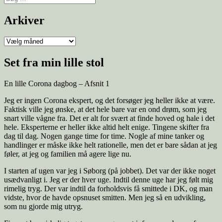
efter:
Arkiver
Arkiver
Set fra min lille stol
En lille Corona dagbog – Afsnit 1
Jeg er ingen Corona ekspert, og det forsøger jeg heller ikke at være.
Faktisk ville jeg ønske, at det hele bare var en ond drøm, som jeg
snart ville vågne fra. Det er alt for svært at finde hoved og hale i det
hele. Eksperterne er heller ikke altid helt enige. Tingene skifter fra
dag til dag. Nogen gange time for time. Nogle af mine tanker og
handlinger er måske ikke helt rationelle, men det er bare sådan at jeg
føler, at jeg og familien må agere lige nu.
I starten af ugen var jeg i Søborg (på jobbet). Det var der ikke noget
usædvanligt i. Jeg er der hver uge. Indtil denne uge har jeg følt mig
rimelig tryg. Der var indtil da forholdsvis få smittede i DK, og man
vidste, hvor de havde opsnuset smitten. Men jeg så en udvikling,
som nu gjorde mig utryg.