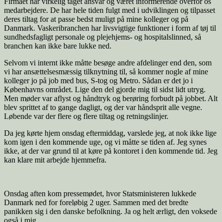
Firmaet har virkelig taget ansvar og været informerende overfor os
medarbejdere. De har hele tiden fulgt med i udviklingen og tilpasset
deres tiltag for at passe bedst muligt på mine kolleger og på
Danmark. Vaskeribranchen har livsvigtige funktioner i form af tøj til
sundhedsfagligt personale og plejehjems- og hospitalslinned, så
branchen kan ikke bare lukke ned.
Selvom vi internt ikke måtte besøge andre afdelinger end den, som
vi har ansættelsesmæssig tilknytning til, så kommer nogle af mine
kolleger jo på job med bus, S-tog og Metro. Sådan er det jo i
Københavns området. Lige den del gjorde mig til sidst lidt utryg.
Men møder var aflyst og håndtryk og berøring forbudt på jobbet. Alt
blev sprittet af to gange dagligt, og der var håndsprit alle vegne.
Løbende var der flere og flere tiltag og retningslinjer.
Da jeg kørte hjem onsdag eftermiddag, varslede jeg, at nok ikke lige
kom igen i den kommende uge, og vi måtte se tiden af. Jeg synes
ikke, at der var grund til at køre på kontoret i den kommende tid. Jeg
kan klare mit arbejde hjemmefra.
Onsdag aften kom pressemødet, hvor Statsministeren lukkede
Danmark ned for foreløbig 2 uger. Sammen med det bredte
panikken sig i den danske befolkning. Ja og helt ærligt, den voksede
også i mig.