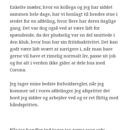
Enkelte møder, hvor en kollega og jeg har siddet
sammen hele dage, har vi henlagt til hendes stue i
stedet for en afdeling, hvor flere har deres daglige
gang. Det var dog også ved at være lidt for
spændende, da der pludselig var en del smittede i
den klub, hvor hun har sin fritidsaktivitet. Det kan
godt være lidt svært at navigere i, når man bare
gerne vil have et rimelig normalt liv, passe sit job
og for alt i verden ikke gider at dele hus med
Corona.
Jeg tager mine bedste forholdsregler, når jeg
kommer ud i vores afdelinger. Jeg afspritter det
bord jeg sidder og arbejder ved og er ret flittig med
håndspritten.
Når jeg handler ind tager jeg gerne scan selv