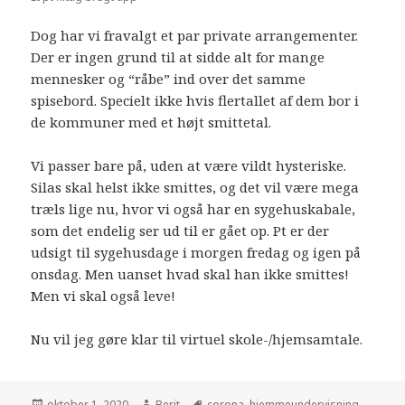
Dog har vi fravalgt et par private arrangementer.
Der er ingen grund til at sidde alt for mange
mennesker og “råbe” ind over det samme
spisebord. Specielt ikke hvis flertallet af dem bor i
de kommuner med et højt smittetal.
Vi passer bare på, uden at være vildt hysteriske.
Silas skal helst ikke smittes, og det vil være mega
træls lige nu, hvor vi også har en sygehuskabale,
som det endelig ser ud til er gået op. Pt er der
udsigt til sygehusdage i morgen fredag og igen på
onsdag. Men uanset hvad skal han ikke smittes!
Men vi skal også leve!
Nu vil jeg gøre klar til virtuel skole-/hjemsamtale.
oktober 1, 2020
Berit
corona
,
hjemmeundervisning