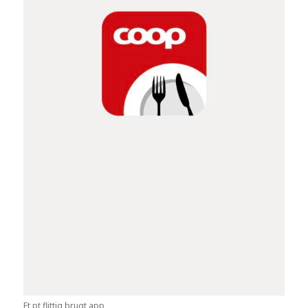
Et pt flittig brugt app