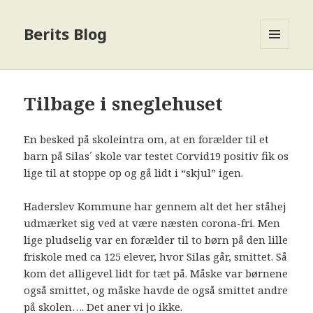
Berits Blog
MENU
OG
WIDGETS
Tilbage i sneglehuset
En besked på skoleintra om, at en forælder til et
barn på Silas´ skole var testet Corvid19 positiv fik os
lige til at stoppe op og gå lidt i “skjul” igen.
Haderslev Kommune har gennem alt det her ståhej
udmærket sig ved at være næsten corona-fri. Men
lige pludselig var en forælder til to børn på den lille
friskole med ca 125 elever, hvor Silas går, smittet. Så
kom det alligevel lidt for tæt på. Måske var børnene
også smittet, og måske havde de også smittet andre
på skolen…. Det aner vi jo ikke.