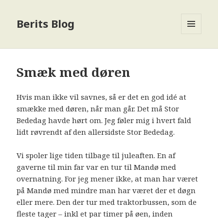
Berits Blog
MENU
OG
WIDGETS
Smæk med døren
Hvis man ikke vil savnes, så er det en god idé at
smække med døren, når man går. Det må Stor
Bededag havde hørt om. Jeg føler mig i hvert fald
lidt røvrendt af den allersidste Stor Bededag.
Vi spoler lige tiden tilbage til juleaften. En af
gaverne til min far var en tur til Mandø med
overnatning. For jeg mener ikke, at man har været
på Mandø med mindre man har været der et døgn
eller mere. Den der tur med traktorbussen, som de
fleste tager – inkl et par timer på øen, inden