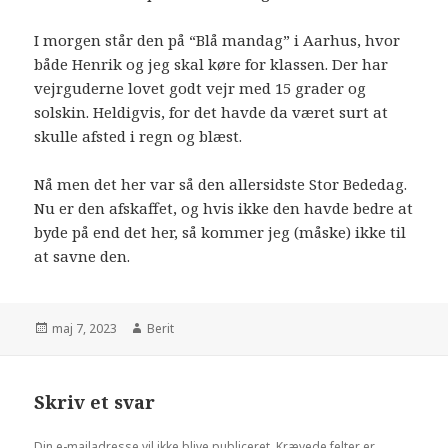
I morgen står den på “Blå mandag” i Aarhus, hvor
både Henrik og jeg skal køre for klassen. Der har
vejrguderne lovet godt vejr med 15 grader og
solskin. Heldigvis, for det havde da været surt at
skulle afsted i regn og blæst.
Nå men det her var så den allersidste Stor Bededag.
Nu er den afskaffet, og hvis ikke den havde bedre at
byde på end det her, så kommer jeg (måske) ikke til
at savne den.
maj 7, 2023
Berit
Skriv et svar
Din e-mailadresse vil ikke blive publiceret.
Krævede felter er