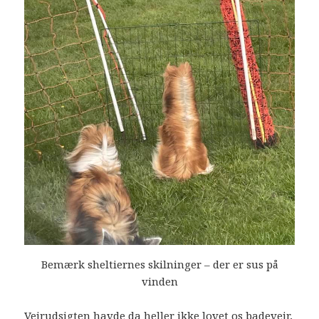
Bemærk sheltiernes skilninger – der er sus på
vinden
Vejrudsigten havde da heller ikke lovet os badevejr,