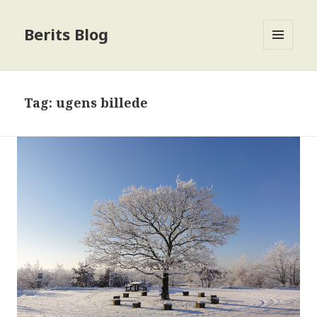
Berits Blog
MENU
OG
WIDGETS
Tag:
ugens billede