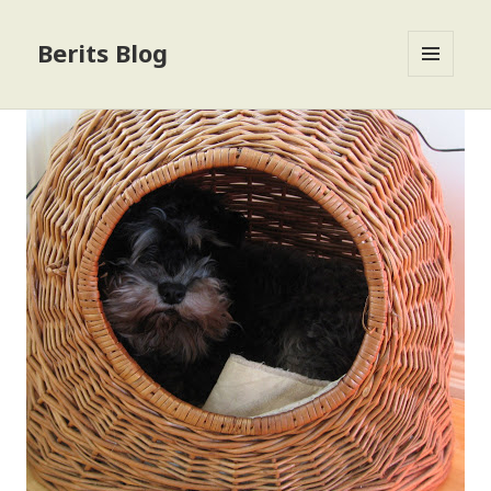
Berits Blog
MENU
OG
WIDGETS