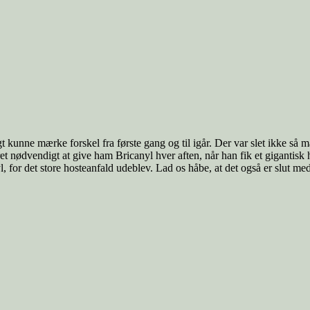
gt kunne mærke forskel fra første gang og til igår. Der var slet ikke så ma
et nødvendigt at give ham Bricanyl hver aften, når han fik et gigantisk
yl, for det store hosteanfald udeblev. Lad os håbe, at det også er slut me