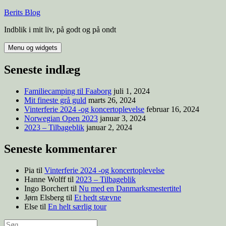
Hop
Berits Blog
til
Indblik i mit liv, på godt og på ondt
indhold
Menu og widgets
Seneste indlæg
Familiecamping til Faaborg
juli 1, 2024
Mit fineste grå guld
marts 26, 2024
Vinterferie 2024 -og koncertoplevelse
februar 16, 2024
Norwegian Open 2023
januar 3, 2024
2023 – Tilbageblik
januar 2, 2024
Seneste kommentarer
Pia
til
Vinterferie 2024 -og koncertoplevelse
Hanne Wolff
til
2023 – Tilbageblik
Ingo Borchert
til
Nu med en Danmarksmestertitel
Jørn Elsberg
til
Et hedt stævne
Else
til
En helt særlig tour
Søg