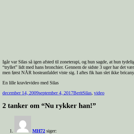
Igår var Silas så igen afsted til zoneterapi, og hun sagde, at hun tydeli
“tryllet” lidt med hans bronchier. Gennem de sidste 3 uger har det vær
men først NÅR hosteanfaldet viste sig. I aftes fik han slet ikke brican
En lille kravlevideo med Silas
Udgivet
Forfatter
Tags
december 14, 2009
september 4, 2017
Berit
Silas
,
video
i
2 tanker om “Nu rykker han!”
MH72
siger: