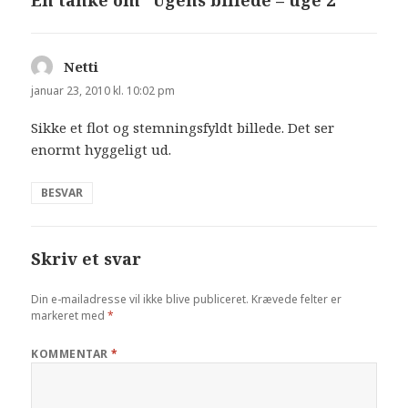
En tanke om “Ugens billede – uge 2”
Netti
siger:
januar 23, 2010 kl. 10:02 pm
Sikke et flot og stemningsfyldt billede. Det ser
enormt hyggeligt ud.
BESVAR
Skriv et svar
Din e-mailadresse vil ikke blive publiceret.
Krævede felter er
markeret med
*
KOMMENTAR
*