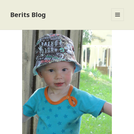
Berits Blog
MENU
OG
WIDGETS