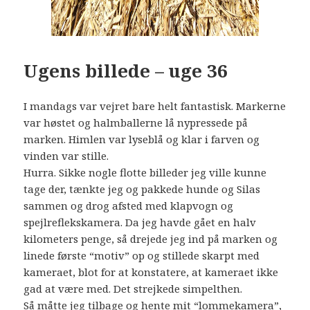
Ugens billede – uge 36
I mandags var vejret bare helt fantastisk. Markerne
var høstet og halmballerne lå nypressede på
marken. Himlen var lyseblå og klar i farven og
vinden var stille.
Hurra. Sikke nogle flotte billeder jeg ville kunne
tage der, tænkte jeg og pakkede hunde og Silas
sammen og drog afsted med klapvogn og
spejlreflekskamera. Da jeg havde gået en halv
kilometers penge, så drejede jeg ind på marken og
linede første “motiv” op og stillede skarpt med
kameraet, blot for at konstatere, at kameraet ikke
gad at være med. Det strejkede simpelthen.
Så måtte jeg tilbage og hente mit “lommekamera”,