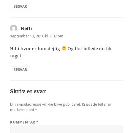
BESVAR
Netti
siger:
september 13, 2010 kl. 7:07 pm
Hihi hvor er hun dejlig
Og flot billede du fik
taget.
BESVAR
Skriv et svar
Din e-mailadresse vil ikke blive publiceret.
Krævede felter er
markeret med
*
KOMMENTAR
*