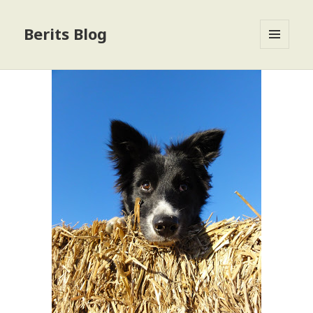
Berits Blog
MENU
OG
WIDGETS