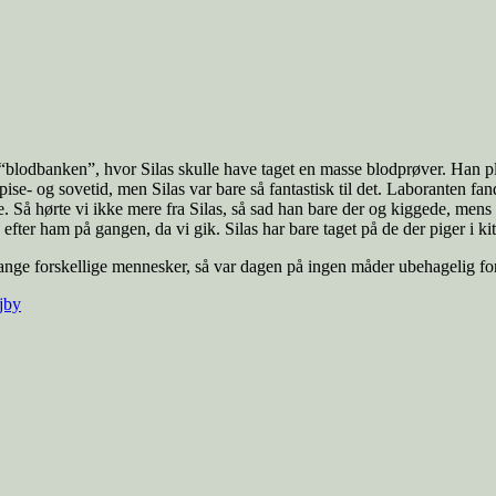
“blodbanken”, hvor Silas skulle have taget en masse blodprøver. Han pl
pise- og sovetid, men Silas var bare så fantastisk til det. Laboranten f
Så hørte vi ikke mere fra Silas, så sad han bare der og kiggede, mens
ter ham på gangen, da vi gik. Silas har bare taget på de der piger i kit
nge forskellige mennesker, så var dagen på ingen måder ubehagelig for 
jby