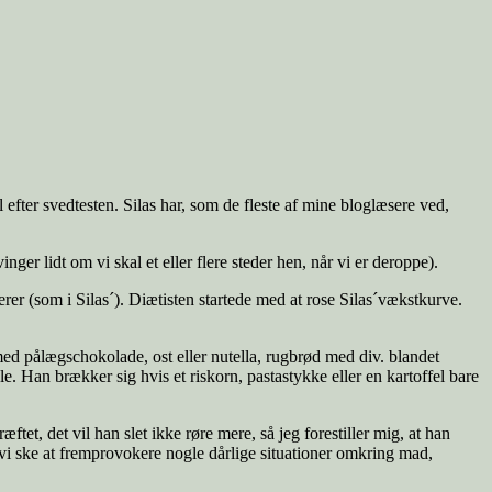
l efter svedtesten. Silas har, som de fleste af mine bloglæsere ved,
er lidt om vi skal et eller flere steder hen, når vi er deroppe).
rer (som i Silas´). Diætisten startede med at rose Silas´vækstkurve.
med pålægschokolade, ost eller nutella, rugbrød med div. blandet
. Han brækker sig hvis et riskorn, pastastykke eller en kartoffel bare
tet, det vil han slet ikke røre mere, så jeg forestiller mig, at han
e vi ske at fremprovokere nogle dårlige situationer omkring mad,