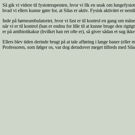
Så gik vi videre til fysioterapeuten, hvor vi fik en snak om lungefysi
hvad vi ellers kunne gøre for, at Silas er aktiv. Fysisk aktivitet er ne
Inde på børneambulatoriet, hvor vi fast er til kontrol en gang om måne
når vi er til kontrol (han er endnu for lille til at kunne bruge den rigt
er på antibiotikakur (hvilket han ret ofte er), så giver sådan et sug ikk
Ellers blev tiden derinde brugt på at tale afføring i lange baner (elle
Professoren, som følger os, var dog derudover meget tilfreds med Sila