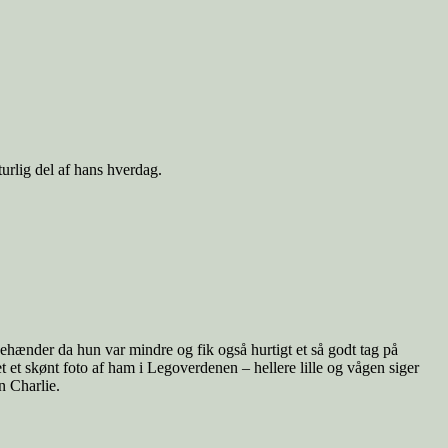
turlig del af hans hverdag.
ægehænder da hun var mindre og fik også hurtigt et så godt tag på
et et skønt foto af ham i Legoverdenen – hellere lille og vågen siger
n Charlie.