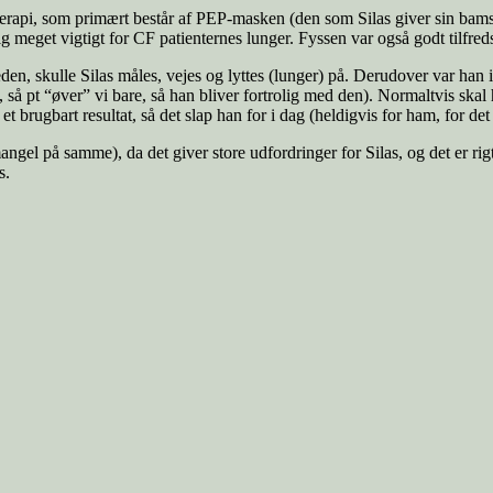
oterapi, som primært består af PEP-masken (den som Silas giver sin bamse
mlig meget vigtigt for CF patienternes lunger. Fyssen var også godt tilfred
den, skulle Silas måles, vejes og lyttes (lunger) på. Derudover var han
igt, så pt “øver” vi bare, så han bliver fortrolig med den). Normaltvis sk
e et brugbart resultat, så det slap han for i dag (heldigvis for ham, for de
r mangel på samme), da det giver store udfordringer for Silas, og det er 
s.