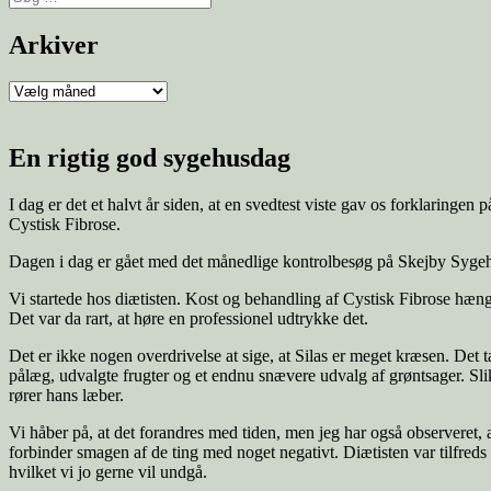
Arkiver
En rigtig god sygehusdag
I dag er det et halvt år siden, at en svedtest viste gav os forklaringen
Cystisk Fibrose.
Dagen i dag er gået med det månedlige kontrolbesøg på Skejby Sygehus. D
Vi startede hos diætisten. Kost og behandling af Cystisk Fibrose hænge
Det var da rart, at høre en professionel udtrykke det.
Det er ikke nogen overdrivelse at sige, at Silas er meget kræsen. Det 
pålæg, udvalgte frugter og et endnu snævere udvalg af grøntsager. Slik
rører hans læber.
Vi håber på, at det forandres med tiden, men jeg har også observeret, at
forbinder smagen af de ting med noget negativt. Diætisten var tilfreds
hvilket vi jo gerne vil undgå.