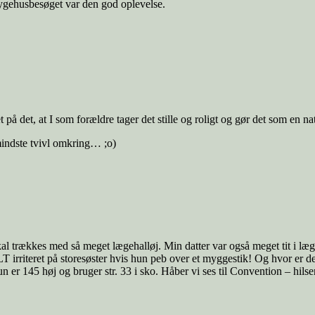
 sygehusbesøget var den god oplevelse.
 på det, at I som forældre tager det stille og roligt og gør det som en na
indste tvivl omkring… ;o)
 skal trækkes med så meget lægehalløj. Min datter var også meget tit i l
LT irriteret på storesøster hvis hun peb over et myggestik! Og hvor er d
n er 145 høj og bruger str. 33 i sko. Håber vi ses til Convention – hilse