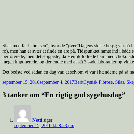
Silas med far i “boksen”, hvor de “øver”Dagens sidste besøg var på i 
ro), men han er svær at finde en åre på. Tidspunktet ramte ind i både s
perforerede, men det stoppede, da Henrik fodrede ham med chokolade. 
meget imponerede, og der endte med at stå 3 søde laboranter og vinke ef
Det bedste ved sådan en dag var, at selvom vi var i hænderne på så ma
september 15, 2010
september 4, 2017
Berit
Cystisk Fibrose
,
Silas
,
Ske
3 tanker om “En rigtig god sygehusdag”
Netti
siger:
september 15, 2010 kl. 8:23 pm