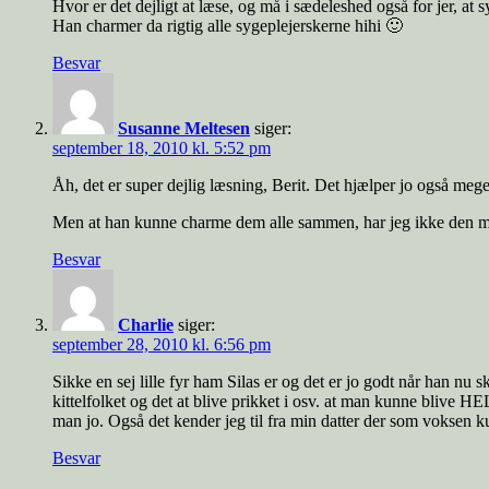
Hvor er det dejligt at læse, og må i sædeleshed også for jer, at
Han charmer da rigtig alle sygeplejerskerne hihi 🙂
Besvar
Susanne Meltesen
siger:
september 18, 2010 kl. 5:52 pm
Åh, det er super dejlig læsning, Berit. Det hjælper jo også meget
Men at han kunne charme dem alle sammen, har jeg ikke den m
Besvar
Charlie
siger:
september 28, 2010 kl. 6:56 pm
Sikke en sej lille fyr ham Silas er og det er jo godt når han nu
kittelfolket og det at blive prikket i osv. at man kunne blive HE
man jo. Også det kender jeg til fra min datter der som voksen ku
Besvar