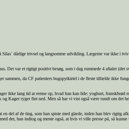
 på Silas´ dårlige trivsel og langsomme udvikling. Lægerne var ikke i tviv
et var et rigtigt positivt besøg, som i dag rummede 4 aftaler (det sving
r sammen, da CF patienters bugspytkirtel i de fleste tilfælde ikke funge
tager ikke lang tid at remse op, hvad han kan lide: yoghurt, franskbrød 
 og Kager ryger fint ned. Men så har vi vist også være rundt om det hele
 en del af de ting, som han spiste med glæde, inden han blev rigtig afkræf
 med det, han indtog og mente også, at hvis vi ville presse på, så kunn