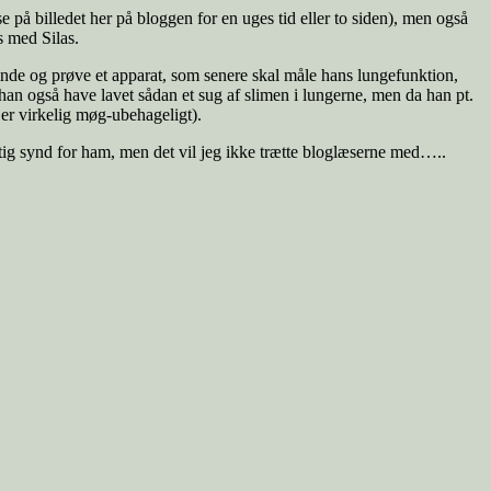
 på billedet her på bloggen for en uges tid eller to siden), men også
s med Silas.
 inde og prøve et apparat, som senere skal måle hans lungefunktion,
al han også have lavet sådan et sug af slimen i lungerne, men da han pt.
t er virkelig møg-ubehageligt).
rigtig synd for ham, men det vil jeg ikke trætte bloglæserne med…..