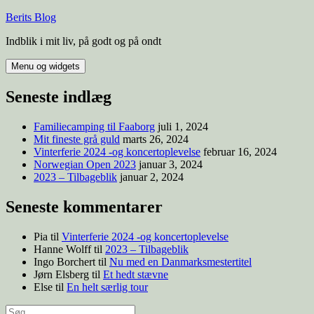
Berits Blog
Indblik i mit liv, på godt og på ondt
Menu og widgets
Seneste indlæg
Familiecamping til Faaborg
juli 1, 2024
Mit fineste grå guld
marts 26, 2024
Vinterferie 2024 -og koncertoplevelse
februar 16, 2024
Norwegian Open 2023
januar 3, 2024
2023 – Tilbageblik
januar 2, 2024
Seneste kommentarer
Pia
til
Vinterferie 2024 -og koncertoplevelse
Hanne Wolff
til
2023 – Tilbageblik
Ingo Borchert
til
Nu med en Danmarksmestertitel
Jørn Elsberg
til
Et hedt stævne
Else
til
En helt særlig tour