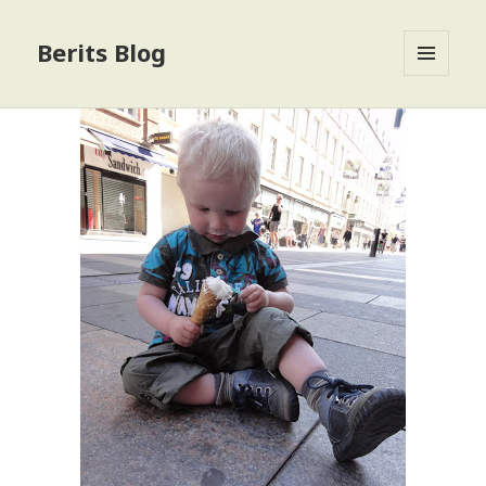
Berits Blog
MENU
OG
WIDGETS