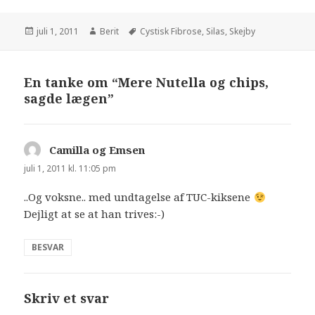
juli 1, 2011
Berit
Cystisk Fibrose
,
Silas
,
Skejby
En tanke om “Mere Nutella og chips,
sagde lægen”
Camilla og Emsen
siger:
juli 1, 2011 kl. 11:05 pm
..Og voksne.. med undtagelse af TUC-kiksene
Dejligt at se at han trives:-)
BESVAR
Skriv et svar