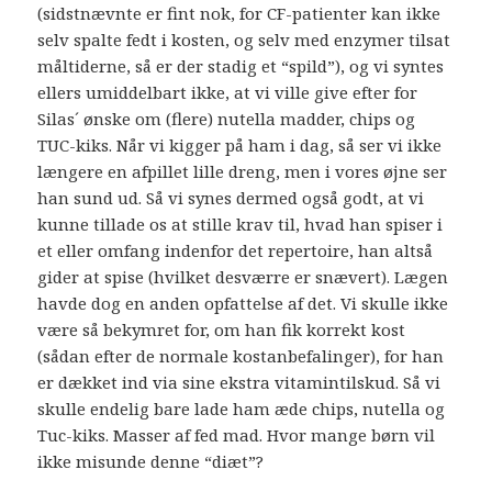
(sidstnævnte er fint nok, for CF-patienter kan ikke
selv spalte fedt i kosten, og selv med enzymer tilsat
måltiderne, så er der stadig et “spild”), og vi syntes
ellers umiddelbart ikke, at vi ville give efter for
Silas´ ønske om (flere) nutella madder, chips og
TUC-kiks. Når vi kigger på ham i dag, så ser vi ikke
længere en afpillet lille dreng, men i vores øjne ser
han sund ud. Så vi synes dermed også godt, at vi
kunne tillade os at stille krav til, hvad han spiser i
et eller omfang indenfor det repertoire, han altså
gider at spise (hvilket desværre er snævert). Lægen
havde dog en anden opfattelse af det. Vi skulle ikke
være så bekymret for, om han fik korrekt kost
(sådan efter de normale kostanbefalinger), for han
er dækket ind via sine ekstra vitamintilskud. Så vi
skulle endelig bare lade ham æde chips, nutella og
Tuc-kiks. Masser af fed mad. Hvor mange børn vil
ikke misunde denne “diæt”?