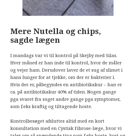
Mere Nutella og chips,
sagde lægen
I mandags var vi til kontrol på Skejby med Silas.
Hver måned er han inde til kontrol, hvor de måler
og vejer ham. Derudover laver de et sug af slimet i
hans lunger for at tjekke, om der er bakterier i.
Hvis der er, påbegyndes en antibiotikakur – han er
ca. på antibiotikakur 40% af tiden. Nogen gange
pga svaret fra suget andre gange pga symptomer,
som f.eks kraftig og tiltagende hoste.
Kontrolbesøget afsluttes altid med en kort
konsultation med en Cystisk Fibrose-læge, hvor vi
taler om så spændende ting som f.eks hoste, kost og