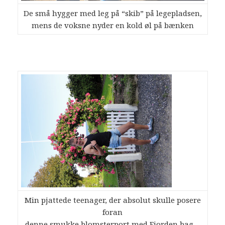
De små hygger med leg på “skib” på legepladsen,
mens de voksne nyder en kold øl på bænken
Min pjattede teenager, der absolut skulle posere
foran
denne smukke blomsterport med Fjorden bag…