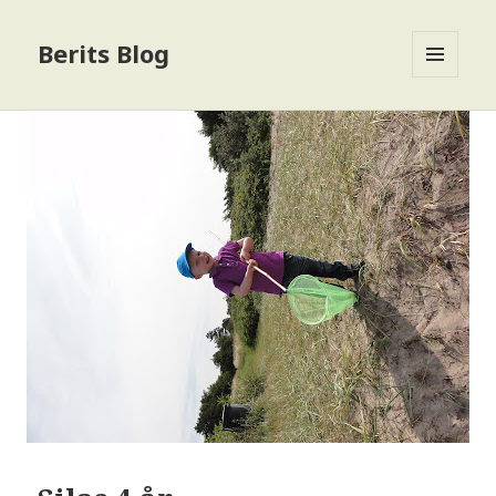
Berits Blog
MENU
OG
WIDGETS