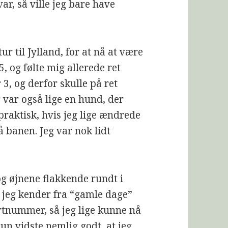
ar, så ville jeg bare have
ur til Jylland, for at nå at være
, og følte mig allerede ret
3, og derfor skulle på ret
var også lige en hund, der
 praktisk, hvis jeg lige ændrede
å banen. Jeg var nok lidt
og øjnene flakkende rundt i
 jeg kender fra “gamle dage”
artnummer, så jeg lige kunne nå
 Hun vidste nemlig godt, at jeg