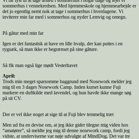
Vi får lyst til at tage afsted i sommerhus i nogle dage og lejer et
sommerhus i vennekredsen. Med hjemmeskole og hjemmearbejde er
det jo egentlig nemt nok at tage i sommerhus i hverdagene. Vi
inviterer min far med i sommerhus og nyder Lemvig og omegn.
På gåtur med min far
Igen er det fantastisk at have en lille hvalp, der kan puttes i en
rygsæk, så man ikke er begrænset på sine gåture.
Så fik man også lige mødt Vesterhavet
April:
Trods min meget sparsomme baggrund med Nosework melder jeg
mig til en 3 dages Nosework Camp. Inden kurset kunne Fuji
markere en duftkilde med lavendel, og hun havde ikke mange søg
på sit CV.
Der er vel ikke noget at sige til at Fuji blev temmelig træt
Men ud fra en devise om, at jeg ikke gider tilegne mig viden hos
“amatører”, så meldte jeg mig til denne nosework camp, fordi jeg
vidste, at underviserne var nøje udvalgte af MindDog. Det var tre