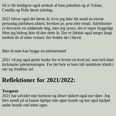
Så vi får heldigvis også selskab af ham juleaften og af Tobias,
Camilla og Pelle første juledag.
2021 bliver også det første år, hvor jeg ikke fik sendt en eneste
personlig julehilsen afsted, hverken pr. post eller email. Julehilsener
er desværre en uddøende ting, men jeg synes, det er super hyggeligt.
Men jeg bidrog ikke til den dette år. Der er faktisk også meget langt
mellem de af mine venner, der holder det i hævd.
Ikke tit man kan bygge en julesnemand
2021 vil jeg også gerne huske for et levere en hvid jul, som helt klart
kickstarter julestemningen. For det hele er bare lidt smukkere klædt i
sne og frostklar sol.
Reflektioner for 2021/2022:
Terapeut
2021 har udvidet min horisont og åbner sikkert også nye døre. Jeg
blev tændt på at kunne hjælpe min egne hunde og har også hjulpet
andre hunde end mine egne.