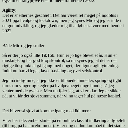
også til en rallyprøve eller to mere for hende i 2022.
Agility:
Det er sheltiernes geschæft. Det har været ret meget på nødblus i
2021 pga hvalpe og lockdown, men jeg synes Mic og jeg er inde i
en god udvikling, og jeg glæder mig til at løbe stævner med hende i
2022.
Både Mic og jeg smiler
Så er der jo også lille TikTok. Hun er jo lige blevet et år. Hun er
muskuløs og har god kropskontrol, så nu synes jeg, at det er det
rigtige tidspunkt at gå igang med noget, der ligner agilitytræning.
Indtil nu har vi leget, lavet basisting og øvet selvkontrol.
Jeg må indrømme, at jeg ikke er til buede tunneller, spring og tight
turns om vinger og kegler på hvalpe/meget unge hunde, så jeg
venter med de øvelser. Men nu føler jeg, at vi er klar. Jeg er sikker
på, at vi får det sjovt sammen, når vi nu tager hul på næste kapitel.
Det bliver så sjovt at komme igang med lidt mere
Vi er her i december startet på en online class til indlæring af løbefelt
(til brug på balancebommen). Vi er dog endnu kun nået til det stadie,