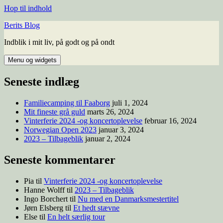
Hop til indhold
Berits Blog
Indblik i mit liv, på godt og på ondt
Menu og widgets
Seneste indlæg
Familiecamping til Faaborg
juli 1, 2024
Mit fineste grå guld
marts 26, 2024
Vinterferie 2024 -og koncertoplevelse
februar 16, 2024
Norwegian Open 2023
januar 3, 2024
2023 – Tilbageblik
januar 2, 2024
Seneste kommentarer
Pia
til
Vinterferie 2024 -og koncertoplevelse
Hanne Wolff
til
2023 – Tilbageblik
Ingo Borchert
til
Nu med en Danmarksmestertitel
Jørn Elsberg
til
Et hedt stævne
Else
til
En helt særlig tour