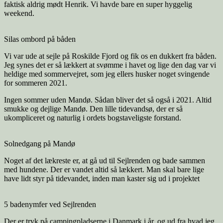
faktisk aldrig mødt Henrik. Vi havde bare en super hyggelig
weekend.
Silas ombord på båden
Vi var ude at sejle på Roskilde Fjord og fik os en dukkert fra båden.
Jeg synes det er så lækkert at svømme i havet og lige den dag var vi
heldige med sommervejret, som jeg ellers husker noget svingende
for sommeren 2021.
Ingen sommer uden Mandø. Sådan bliver det så også i 2021. Altid
smukke og dejlige Mandø. Den lille tidevandsø, der er så
ukompliceret og naturlig i ordets bogstaveligste forstand.
Solnedgang på Mandø
Noget af det lækreste er, at gå ud til Sejlrenden og bade sammen
med hundene. Der er vandet altid så lækkert. Man skal bare lige
have lidt styr på tidevandet, inden man kaster sig ud i projektet
5 badenymfer ved Sejlrenden
Der er tryk på campingpladserne i Danmark i år, og ud fra hvad jeg