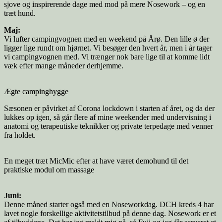
sjove og inspirerende dage med mod på mere Nosework – og en
træt hund.
Maj:
Vi lufter campingvognen med en weekend på Årø. Den lille ø der
ligger lige rundt om hjørnet. Vi besøger den hvert år, men i år tager
vi campingvognen med. Vi trænger nok bare lige til at komme lidt
væk efter mange måneder derhjemme.
Ægte campinghygge
Sæsonen er påvirket af Corona lockdown i starten af året, og da der
lukkes op igen, så går flere af mine weekender med undervisning i
anatomi og terapeutiske teknikker og private terpedage med venner
fra holdet.
En meget træt MicMic efter at have været demohund til det
praktiske modul om massage
Juni:
Denne måned starter også med en Noseworkdag. DCH kreds 4 har
lavet nogle forskellige aktivitetstilbud på denne dag. Nosework er et