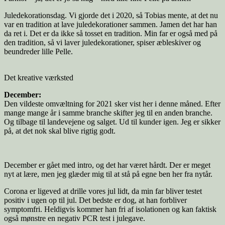
Juledekorationsdag. Vi gjorde det i 2020, så Tobias mente, at det nu
var en tradition at lave juledekorationer sammen. Jamen det har han
da ret i. Det er da ikke så tosset en tradition. Min far er også med på
den tradition, så vi laver juledekorationer, spiser æbleskiver og
beundreder lille Pelle.
Det kreative værksted
December:
Den vildeste omvæltning for 2021 sker vist her i denne måned. Efter
mange mange år i samme branche skifter jeg til en anden branche.
Og tilbage til landevejene og salget. Ud til kunder igen. Jeg er sikker
på, at det nok skal blive rigtig godt.
December er gået med intro, og det har været hårdt. Der er meget
nyt at lære, men jeg glæder mig til at stå på egne ben her fra nytår.
Corona er ligeved at drille vores jul lidt, da min far bliver testet
positiv i ugen op til jul. Det bedste er dog, at han forbliver
symptomfri. Heldigvis kommer han fri af isolationen og kan faktisk
også mønstre en negativ PCR test i julegave.