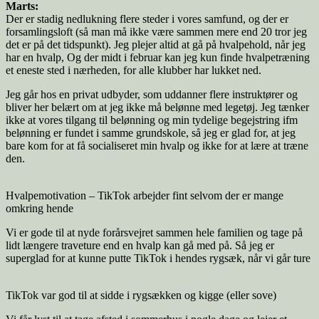
Marts:
Der er stadig nedlukning flere steder i vores samfund, og der er
forsamlingsloft (så man må ikke være sammen mere end 20 tror jeg
det er på det tidspunkt). Jeg plejer altid at gå på hvalpehold, når jeg
har en hvalp, Og der midt i februar kan jeg kun finde hvalpetræning
et eneste sted i nærheden, for alle klubber har lukket ned.
Jeg går hos en privat udbyder, som uddanner flere instruktører og
bliver her belært om at jeg ikke må belønne med legetøj. Jeg tænker
ikke at vores tilgang til belønning og min tydelige begejstring ifm
belønning er fundet i samme grundskole, så jeg er glad for, at jeg
bare kom for at få socialiseret min hvalp og ikke for at lære at træne
den.
Hvalpemotivation – TikTok arbejder fint selvom der er mange
omkring hende
Vi er gode til at nyde forårsvejret sammen hele familien og tage på
lidt længere traveture end en hvalp kan gå med på. Så jeg er
superglad for at kunne putte TikTok i hendes rygsæk, når vi går ture
TikTok var god til at sidde i rygsækken og kigge (eller sove)