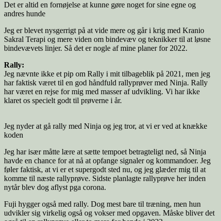
Det er altid en fornøjelse at kunne gøre noget for sine egne og
andres hunde
Jeg er blevet nysgerrigt på at vide mere og går i krig med Kranio
Sakral Terapi og mere viden om bindevæv og teknikker til at løsne
bindevævets linjer. Så det er nogle af mine planer for 2022.
Rally:
Jeg nævnte ikke et pip om Rally i mit tilbageblik på 2021, men jeg
har faktisk været til en god håndfuld rallyprøver med Ninja. Rally
har været en rejse for mig med masser af udvikling. Vi har ikke
klaret os specielt godt til prøverne i år.
Jeg nyder at gå rally med Ninja og jeg tror, at vi er ved at knække
koden
Jeg har især måtte lære at sætte tempoet betragteligt ned, så Ninja
havde en chance for at nå at opfange signaler og kommandoer. Jeg
føler faktisk, at vi er et supergodt sted nu, og jeg glæder mig til at
komme til næste rallyprøve. Sidste planlagte rallyprøve her inden
nytår blev dog aflyst pga corona.
Fuji hygger også med rally. Dog mest bare til træning, men hun
udvikler sig virkelig også og vokser med opgaven. Måske bliver det