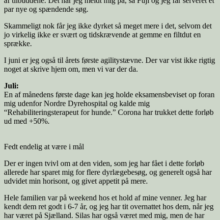
af tilbuddene. Det har jeg meldt mig på, så Fuji og jeg får serveret et
par nye og spændende søg.
Skammeligt nok får jeg ikke dyrket så meget mere i det, selvom det
jo virkelig ikke er svært og tidskrævende at gemme en filtdut en
sprække.
I juni er jeg også til årets første agilitystævne. Der var vist ikke rigtig
noget at skrive hjem om, men vi var der da.
Juli:
En af månedens første dage kan jeg holde eksamensbeviset op foran
mig udenfor Nordre Dyrehospital og kalde mig
“Rehabiliteringsterapeut for hunde.” Corona har trukket dette forløb
ud med +50%.
Fedt endelig at være i mål
Der er ingen tvivl om at den viden, som jeg har fået i dette forløb
allerede har sparet mig for flere dyrlægebesøg, og generelt også har
udvidet min horisont, og givet appetit på mere.
Hele familien var på weekend hos et hold af mine venner. Jeg har
kendt dem ret godt i 6-7 år, og jeg har tit overnattet hos dem, når jeg
har været på Sjælland. Silas har også været med mig, men de har