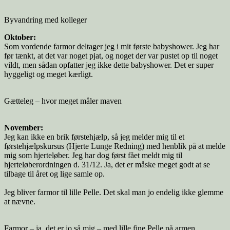
Byvandring med kolleger
Oktober:
Som vordende farmor deltager jeg i mit første babyshower. Jeg har
før tænkt, at det var noget pjat, og noget der var pustet op til noget
vildt, men sådan opfatter jeg ikke dette babyshower. Det er super
hyggeligt og meget kærligt.
Gætteleg – hvor meget måler maven
November:
Jeg kan ikke en brik førstehjælp, så jeg melder mig til et
førstehjælpskursus (Hjerte Lunge Redning) med henblik på at melde
mig som hjerteløber. Jeg har dog først fået meldt mig til
hjerteløberordningen d. 31/12. Ja, det er måske meget godt at se
tilbage til året og lige samle op.
Jeg bliver farmor til lille Pelle. Det skal man jo endelig ikke glemme
at nævne.
Farmor – ja, det er jo så mig – med lille fine Pelle på armen