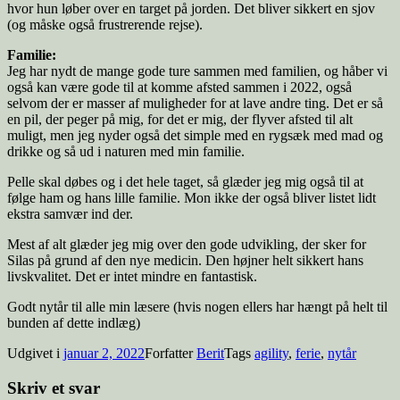
hvor hun løber over en target på jorden. Det bliver sikkert en sjov
(og måske også frustrerende rejse).
Familie:
Jeg har nydt de mange gode ture sammen med familien, og håber vi
også kan være gode til at komme afsted sammen i 2022, også
selvom der er masser af muligheder for at lave andre ting. Det er så
en pil, der peger på mig, for det er mig, der flyver afsted til alt
muligt, men jeg nyder også det simple med en rygsæk med mad og
drikke og så ud i naturen med min familie.
Pelle skal døbes og i det hele taget, så glæder jeg mig også til at
følge ham og hans lille familie. Mon ikke der også bliver listet lidt
ekstra samvær ind der.
Mest af alt glæder jeg mig over den gode udvikling, der sker for
Silas på grund af den nye medicin. Den højner helt sikkert hans
livskvalitet. Det er intet mindre en fantastisk.
Godt nytår til alle min læsere (hvis nogen ellers har hængt på helt til
bunden af dette indlæg)
Udgivet i
januar 2, 2022
Forfatter
Berit
Tags
agility
,
ferie
,
nytår
Skriv et svar