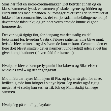
Silas har fået en skole-corona-makker. Det betyder at han og en
klassekammerat fysisk er sammen på skoledagene og fritiden og
ellers kun ses med hinanden. Vi forsøger hver især i de to familier at
lukke af for coronasmitte. Ja, det var jo sådan anbefalingerne lød på
daværende tidspunkt, og grundet vores arbejde kunne vi godt
honorere det.
Det var også rigtigt fint, for dengang var der stadig en del
bekymring for, hvordan Cystisk Fibrose patienter ville blive ramt,
hvis de blev smittet – også selvom de kun er børn. Gennem tiden er
flere dog blevet smittet (det er nærmest uundgåeligt) uden at det har
givet komplikationer (i hvert fald for børnene).
Hvalpene blev et kæmpe lyspunkt i lockdown og Silas elsker
MicMics små – og det er gengældt
Midt i februar rejser Mini hjem til Pia, og jeg er så glad for at se,
hvilken glæde hun bringer i sit nye hjem. Jeg nyder også rigtig
meget, at vi stadig kan ses, så TikTok og Mini stadig kan lege
sammen.
Hvalpeleg på en tidlig playdate