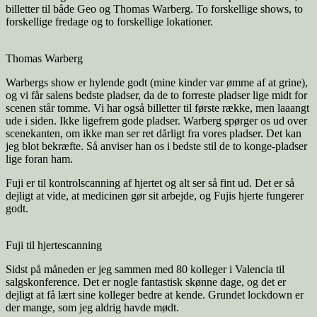
billetter til både Geo og Thomas Warberg. To forskellige shows, to
forskellige fredage og to forskellige lokationer.
Thomas Warberg
Warbergs show er hylende godt (mine kinder var ømme af at grine),
og vi får salens bedste pladser, da de to forreste pladser lige midt for
scenen står tomme. Vi har også billetter til første række, men laaangt
ude i siden. Ikke ligefrem gode pladser. Warberg spørger os ud over
scenekanten, om ikke man ser ret dårligt fra vores pladser. Det kan
jeg blot bekræfte. Så anviser han os i bedste stil de to konge-pladser
lige foran ham.
Fuji er til kontrolscanning af hjertet og alt ser så fint ud. Det er så
dejligt at vide, at medicinen gør sit arbejde, og Fujis hjerte fungerer
godt.
Fuji til hjertescanning
Sidst på måneden er jeg sammen med 80 kolleger i Valencia til
salgskonference. Det er nogle fantastisk skønne dage, og det er
dejligt at få lært sine kolleger bedre at kende. Grundet lockdown er
der mange, som jeg aldrig havde mødt.