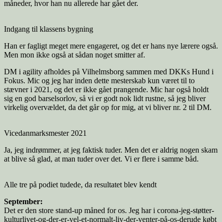
måneder, hvor han nu allerede har gået der.
Indgang til klassens bygning
Han er fagligt meget mere engageret, og det er hans nye lærere også.
Men mon ikke også at sådan noget smitter af.
DM i agility afholdes på Vilhelmsborg sammen med DKKs Hund i
Fokus. Mic og jeg har inden dette mesterskab kun været til to
stævner i 2021, og det er ikke gået prangende. Mic har også holdt
sig en god barselsorlov, så vi er godt nok lidt rustne, så jeg bliver
virkelig overvældet, da det går op for mig, at vi bliver nr. 2 til DM.
Vicedanmarksmester 2021
Ja, jeg indrømmer, at jeg faktisk tuder. Men det er aldrig nogen skam
at blive så glad, at man tuder over det. Vi er flere i samme båd.
Alle tre på podiet tudede, da resultatet blev kendt
September:
Det er den store stand-up måned for os. Jeg har i corona-jeg-støtter-
kulturlivet-og-der-er-vel-et-normalt-liv-der-venter-på-os-derude købt