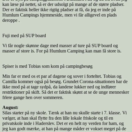
kan læse på nettet, så er der udsolgt på mange af de større pladser.
Der er faktisk heller ikke rigtig pladser at få, da jeg er inde på
Humlum Campings hjemmeside, men vi får alligevel en plads
deroppe .
Fuji med på SUP board
Vi får nogle skønne dage med masser af ture på SUP board og
masser af store is. For på Humlum Camping kan man få store is.
Spiser is med Tobias som kom på campingbesøg
Min far er med os et par af dagene og sover i forteltet. Tobias og
Camilla kommer også på besøg. Grundet Corona-situationen har de
ikke mod på at tage sydpå, da landene lukker ned og indfører
restriktioner på skift. Så det er faktisk skønt at se de unge mennesker
frlere gange hen over sommeren.
August:
Silas starter på ny skole. Tænk at han nu skulle starte i 7. klasse. Vi
vælger, at han skal flytte fra den lille lokale friskole og til en
privatskole inde i Haderslev. Det er en helt ny verden for ham, og
jeg kan godt mærke, at han på mange måder er vokset meget på de