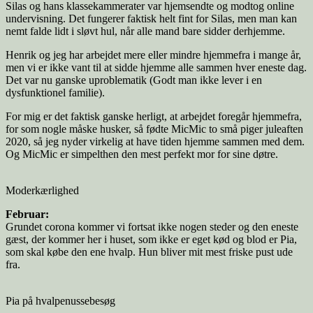
Silas og hans klassekammerater var hjemsendte og modtog online
undervisning. Det fungerer faktisk helt fint for Silas, men man kan
nemt falde lidt i sløvt hul, når alle mand bare sidder derhjemme.
Henrik og jeg har arbejdet mere eller mindre hjemmefra i mange år,
men vi er ikke vant til at sidde hjemme alle sammen hver eneste dag.
Det var nu ganske uproblematik (Godt man ikke lever i en
dysfunktionel familie).
For mig er det faktisk ganske herligt, at arbejdet foregår hjemmefra,
for som nogle måske husker, så fødte MicMic to små piger juleaften
2020, så jeg nyder virkelig at have tiden hjemme sammen med dem.
Og MicMic er simpelthen den mest perfekt mor for sine døtre.
Moderkærlighed
Februar:
Grundet corona kommer vi fortsat ikke nogen steder og den eneste
gæst, der kommer her i huset, som ikke er eget kød og blod er Pia,
som skal købe den ene hvalp. Hun bliver mit mest friske pust ude
fra.
Pia på hvalpenussebesøg