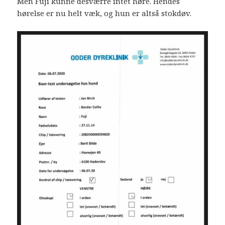
Men Fuji kunne desværre intet høre. Hendes
hørelse er nu helt væk, og hun er altså stokdøv.