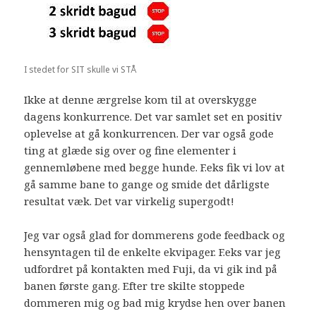
I stedet for SIT skulle vi STÅ
Ikke at denne ærgrelse kom til at overskygge
dagens konkurrence. Det var samlet set en positiv
oplevelse at gå konkurrencen. Der var også gode
ting at glæde sig over og fine elementer i
gennemløbene med begge hunde. F.eks fik vi lov at
gå samme bane to gange og smide det dårligste
resultat væk. Det var virkelig supergodt!
Jeg var også glad for dommerens gode feedback og
hensyntagen til de enkelte ekvipager. F.eks var jeg
udfordret på kontakten med Fuji, da vi gik ind på
banen første gang. Efter tre skilte stoppede
dommeren mig og bad mig krydse hen over banen