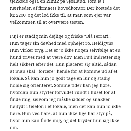
tjekkede også en klinik på Sjælland, som lå i
nærheden af firmaets hovedkontor. Der kostede det
kr. 2200, og det lød ikke til, at man som ejer var
velkommen til at overvære testen.
Fuji er stadig min dejlige og friske “Blå Ferrari”.
Hun tager sin døvhed med ophøjet ro. Heldigvis!
Hun virker tryg. Det er jo ikke nogen selvfølge at en
hund trives med at være døv. Men Fuji indretter sig
helt sikkert efter det. Hun placerer sig altid, sådan
at man skal “forcere” hende for at komme ud af et
lokale. Så kan hun jo godt tage en lur og stadig
holde sig orienteret. Somme tider kan jeg høre,
hvordan hun styrter forvildet rundt i huset for at
finde mig, selvom jeg måske sidder og snakker
højlydt i telefon i et lokale, men det kan hun jo ikke
høre. Hun ved bare, at hun ikke lige har styr på,
hvor hun kan finde mig, og det bryder hun sig ikke
om.