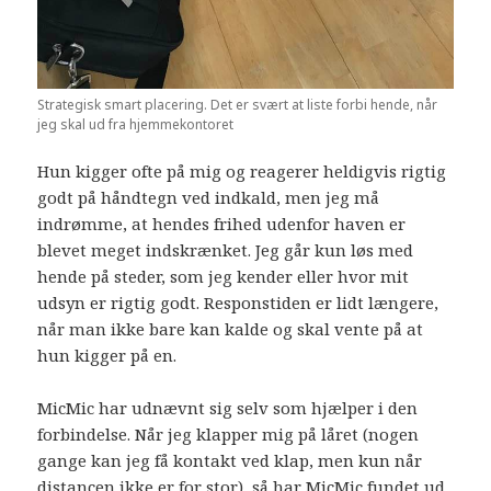
Strategisk smart placering. Det er svært at liste forbi hende, når
jeg skal ud fra hjemmekontoret
Hun kigger ofte på mig og reagerer heldigvis rigtig
godt på håndtegn ved indkald, men jeg må
indrømme, at hendes frihed udenfor haven er
blevet meget indskrænket. Jeg går kun løs med
hende på steder, som jeg kender eller hvor mit
udsyn er rigtig godt. Responstiden er lidt længere,
når man ikke bare kan kalde og skal vente på at
hun kigger på en.
MicMic har udnævnt sig selv som hjælper i den
forbindelse. Når jeg klapper mig på låret (nogen
gange kan jeg få kontakt ved klap, men kun når
distancen ikke er for stor), så har MicMic fundet ud