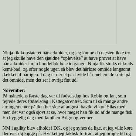
Ninja fik konstateret hårsækmider, og jeg kunne da næsten ikke tro,
at jeg skulle have den sjældne “oplevelse” at have prøvet at have
hårsækmider i min hundeflok hele to gange. Ninja fik straks et krads
kemi-bad, og efter nogle uger, så blev det hårløse område langsomt
dækket af hår igen. I dag er der et par hvide hår mellem de sorte på
det område, men det ser i øvrigt fint ud.
November:
På månedens første dag var til fødselsdag hos Robin og Ian, som
fejrede deres fødselsdag i Kattegatcentret. Som til så mange andre
arrangementer på den her side af august, havde vi kun Silas med,
men det var også sjovt at se, hvor meget han fik ud af de mange fisk.
En hyggelig dag med familien Brigo og venner.
NM i agility blev afholdt i DK, og jeg synes da lige, at jeg ville køre
derover og kigge på. Hvilket jeg faktisk fortrød, at jeg brugte tid og