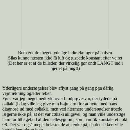
Bemærk de meget tydelige indtrækninger på halsen
Silas kunne næsten ikke få luft og gispede konstant efter vejret
(Det her er et af de billeder, der virkelig gør ondt LANGT ind i
hjertet på mig!!)
Yderligere undersøgelser blev aflyst gang på gang pga dårlig
vejrtrækning og/eller feber.
Først var jeg meget nedtrykt over blodprøvesvar, der tydede på
cøliaki (i dag ville jeg give min højre arm for at bytte med hans
diagnose ud med cøliaki), men ved nærmere undersøgelser troede
lægerne ikke på, at det var cøliaki alligevel, og man ville undersøge
ham for tilbagefald af den cellesygdom, som han fik konstateret i okt
08. Det var også meget belastende at tænke på, da det sikkert ville
betyde kemokure igen.