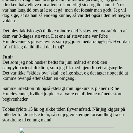
klokken halv elleve om aftenen. Underligt sted og tidspunkt. Nok
var han lang tid om at lære at gå, men det forstår man godt. Jeg vil
dog sige, at da han så endelig kunne, så var det også uden ret megen
vaklen.
Det blev faktisk også til ikke mindre end 3 stævner, hvoraf de to af
dem var 3-dages stævner. Det ene af stævnerne var Ribe
Hundevenners pinsestævne, som jeg jo er medarrangør på. Hvordan
fa´n fik jeg da tid til alt det i maj?!
Juni:
Det som jeg nok husker bedst fra juni måned er nok den
campylobacter-infektion, som jeg fik med hjem fra et salgsmøde.
Det var ikke “skidesjovt” skal jeg lige sige, og det tager noget tid at
komme ovenpå efter sådan en omgang.
Samme infektion fik også ødelagt min ugekursus-planer i Ribe
Hundevenner, hvilket jo plejer at være en af denne måneds store
begivenheder.
Tobias fyldte 15 år, og sikke tiden flyver afsted. Når jeg kigger på
billeder fra de sidste to år, så ser jeg en kæmpe forvandling fra en
stor dreng til en ung mand.