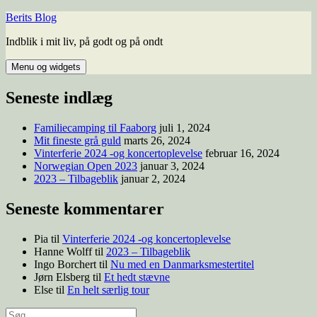
Berits Blog
Indblik i mit liv, på godt og på ondt
Menu og widgets
Seneste indlæg
Familiecamping til Faaborg
juli 1, 2024
Mit fineste grå guld
marts 26, 2024
Vinterferie 2024 -og koncertoplevelse
februar 16, 2024
Norwegian Open 2023
januar 3, 2024
2023 – Tilbageblik
januar 2, 2024
Seneste kommentarer
Pia
til
Vinterferie 2024 -og koncertoplevelse
Hanne Wolff
til
2023 – Tilbageblik
Ingo Borchert
til
Nu med en Danmarksmestertitel
Jørn Elsberg
til
Et hedt stævne
Else
til
En helt særlig tour