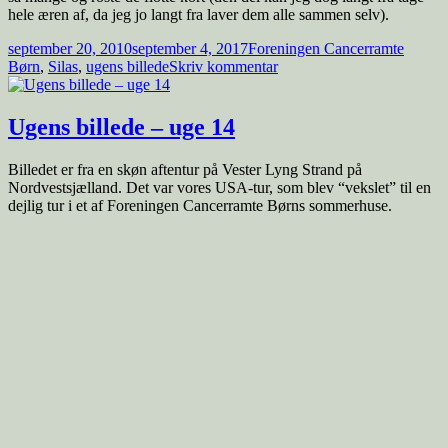
hele æren af, da jeg jo langt fra laver dem alle sammen selv).
september 20, 2010
september 4, 2017
Foreningen Cancerramte
Børn
,
Silas
,
ugens billede
Skriv kommentar
Ugens billede – uge 14
Billedet er fra en skøn aftentur på Vester Lyng Strand på
Nordvestsjælland. Det var vores USA-tur, som blev “vekslet” til en
dejlig tur i et af Foreningen Cancerramte Børns sommerhuse.