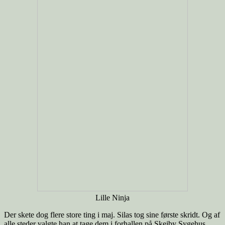
Lille Ninja
Der skete dog flere store ting i maj. Silas tog sine første skridt. Og af
alle steder valgte han at tage dem i forhallen på Skejby Sygehus