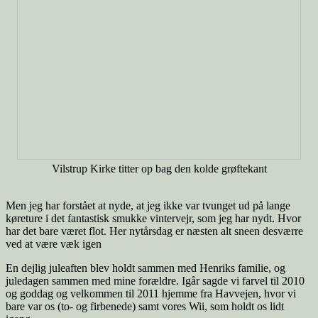
Vilstrup Kirke titter op bag den kolde grøftekant
Men jeg har forstået at nyde, at jeg ikke var tvunget ud på lange
køreture i det fantastisk smukke vintervejr, som jeg har nydt. Hvor
har det bare været flot. Her nytårsdag er næsten alt sneen desværre
ved at være væk igen
En dejlig juleaften blev holdt sammen med Henriks familie, og
juledagen sammen med mine forældre. Igår sagde vi farvel til 2010
og goddag og velkommen til 2011 hjemme fra Havvejen, hvor vi
bare var os (to- og firbenede) samt vores Wii, som holdt os lidt