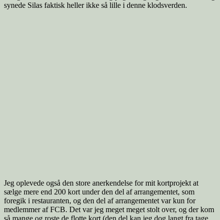
synede Silas faktisk heller ikke så lille i denne klodsverden.
Jeg oplevede også den store anerkendelse for mit kortprojekt at
sælge mere end 200 kort under den del af arrangementet, som
foregik i restauranten, og den del af arrangementet var kun for
medlemmer af FCB. Det var jeg meget meget stolt over, og der kom
så mange og roste de flotte kort (den del kan jeg dog langt fra tage