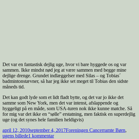
Det var en fantastisk dejlig uge, hvor vi bare hyggede os og var
sammen. Ikke mindst nød jeg at være sammen med begge mine
dejlige drenge. Grundet indlæggelser med Silas – og Tobias´
badmintonstævner, så har jeg ikke set meget til Tobias den sidste
måneds tid.
Det kan godt lyde som et lidt fladt bytte, og det var jo ikke det
samme som New York, men det var intenst, afslappende og
hyggeligt på en måde, som USA-turen nok ikke kunne matche. Så
for mig var det ikke en “sølle” erstatning, men faktisk en superdejlig
uge (og det synes hele familien heldigvis)
april 12, 2010
september 4, 2017
Foreningen Cancerramte Børn
,
ugens billede
1 kommentar