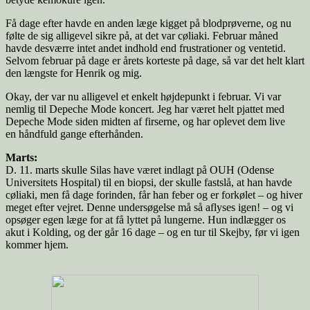
Få dage efter havde en anden læge kigget på blodprøverne, og nu
følte de sig alligevel sikre på, at det var cøliaki. Februar måned
havde desværre intet andet indhold end frustrationer og ventetid.
Selvom februar på dage er årets korteste på dage, så var det helt klart
den længste for Henrik og mig.
Okay, der var nu alligevel et enkelt højdepunkt i februar. Vi var
nemlig til Depeche Mode koncert. Jeg har været helt pjattet med
Depeche Mode siden midten af firserne, og har oplevet dem live
en håndfuld gange efterhånden.
Marts:
D. 11. marts skulle Silas have været indlagt på OUH (Odense
Universitets Hospital) til en biopsi, der skulle fastslå, at han havde
cøliaki, men få dage forinden, får han feber og er forkølet – og hiver
meget efter vejret. Denne undersøgelse må så aflyses igen! – og vi
opsøger egen læge for at få lyttet på lungerne. Hun indlægger os
akut i Kolding, og der går 16 dage – og en tur til Skejby, før vi igen
kommer hjem.