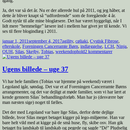
igang.
Ja, det var så det år. Nu er der allerede hul på 2011, og jeg håber, at
dette år bliver knapt så “udfordrende” som de foregående 4 år.
Godt nytår til alle mine bloglæsere. Det har været hyggeligt, når I
lidt mere “hemmelige” læsere ind i mellem har givet jer til kende. Vi
ses til flere blogindlæg i 2011.
januar 1, 2011
september 4, 2017
agility
,
cøliaki
,
Cystisk Fibrose
,
efterskole
,
Foreningen Cancerramte Børn
,
indlæggelse
,
LCH
,
Ninja
,
OUH
,
Silas
,
Skejby
,
Tobias
,
weekendophold
2 kommentarer
Ugens billede – uge 37
Vi har hele familien (Tobias var hjemme på weekend) været i
Legoland igår, søndag. Det var et af Foreningen Cancerramte Børns
arrangementer, og det var dejligt at møde familier, som vi har lært at
kende gennem Silas´ behandlingsforløb. Man har jo (desværre bør
man næsten sige) noget til fælles.
Det der med Legoland var bare lige Silas, derfor dette dejlige
billede, hvor Silas meget betaget kigger på lego-miljøerne. Han var
bare helt vild med at kigge på de små huse, fly, skibe osv. Han gik
betaget fra landskab til landskab og pegede og sagde “Dé” Pludselig