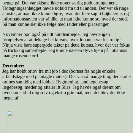
penge på. Det var skisme ikke noget særlig godt arrangement.
Tidtagningsanlægget havde udfald fra tid til anden. Der var så ringe
akustik, at man ikke kunne høre, hvad der blev sagt i højttalerne, og
informationstavlen var så lille, at man ikke kunne se, hvad der stod.
Så man kunne slet ikke følge med i tider eller placeringer.
November bød også på lidt hundearbejde. Jeg havde igen
fornøjelsen af at deltage i et kursus, hvor Johanna var instruktør.
Ninja viste bare supergode takter på dette kursus, hvor der var fokus
på tricks og samarbejde. Jeg kunne næsten flyve hjem på Johannas
mange rosende ord
December:
Jeg har holdt orlov fra mit job i dec (bortset fra nogle enkelte
arbejdsdage med planlagte møder). Der var så mange ting, der skulle
ordnes samtidig med jobbet. Rygtræning, tandlægebesøg,
lægebesøg, møder og aftaler ift Silas. Jeg havde også drømt om
overskudstid til mig selv og ekstra gøremål, men det blev der ikke
meget af.