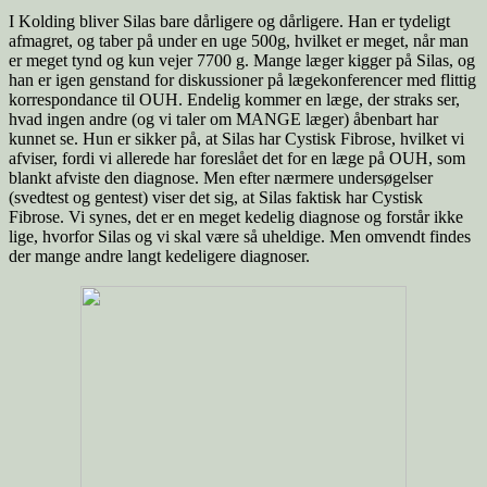
I Kolding bliver Silas bare dårligere og dårligere. Han er tydeligt
afmagret, og taber på under en uge 500g, hvilket er meget, når man
er meget tynd og kun vejer 7700 g. Mange læger kigger på Silas, og
han er igen genstand for diskussioner på lægekonferencer med flittig
korrespondance til OUH. Endelig kommer en læge, der straks ser,
hvad ingen andre (og vi taler om MANGE læger) åbenbart har
kunnet se. Hun er sikker på, at Silas har Cystisk Fibrose, hvilket vi
afviser, fordi vi allerede har foreslået det for en læge på OUH, som
blankt afviste den diagnose. Men efter nærmere undersøgelser
(svedtest og gentest) viser det sig, at Silas faktisk har Cystisk
Fibrose. Vi synes, det er en meget kedelig diagnose og forstår ikke
lige, hvorfor Silas og vi skal være så uheldige. Men omvendt findes
der mange andre langt kedeligere diagnoser.