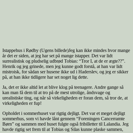
Istappehus i Rødby (Ugens billede)Jeg kan ikke mindes hvor mange
år det er siden, at jeg har set på mange istapper. Det var lidt
surrealistisk og pludselig udbrød Tobias: “Tror I, at de er ægte??”.
Henrik og jeg grinede, men jeg kunne godt forstå, at han var lidt
mistroisk, for sådan ser husene ikke ud i Haderslev, og jeg er sikker
på, at han ikke tidligere har set noget lig dette.
Ja, det er ikke altid let at blive klog på teenagere. Andre gange så
kan man få dem til at tro på de mest utrolige, åndsvage og
urealistiske ting, og når så virkeligheden er foran dem, så tror de, at
virkeligheden er fup!
Opholdet i sommerhuset var rigtig dejligt. Det var et meget dejligt
sommerhus, som vi havde lånt gennem “Foreningen Cancerramte
Børn” og sammen med huset fulgte også fribilletter til Lalandia. Jeg
havde rigtig set frem til at Tobias og Silas kunne plaske sammen,