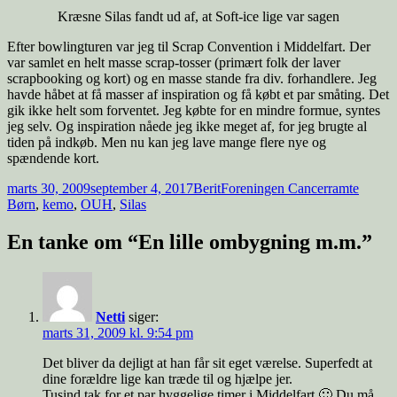
Kræsne Silas fandt ud af, at Soft-ice lige var sagen
Efter bowlingturen var jeg til Scrap Convention i Middelfart. Der
var samlet en helt masse scrap-tosser (primært folk der laver
scrapbooking og kort) og en masse stande fra div. forhandlere. Jeg
havde håbet at få masser af inspiration og få købt et par småting. Det
gik ikke helt som forventet. Jeg købte for en mindre formue, syntes
jeg selv. Og inspiration nåede jeg ikke meget af, for jeg brugte al
tiden på indkøb. Men nu kan jeg lave mange flere nye og
spændende kort.
Udgivet
Forfatter
Tags
marts 30, 2009
september 4, 2017
Berit
Foreningen Cancerramte
i
Børn
,
kemo
,
OUH
,
Silas
En tanke om “En lille ombygning m.m.”
Netti
siger:
marts 31, 2009 kl. 9:54 pm
Det bliver da dejligt at han får sit eget værelse. Superfedt at
dine forældre lige kan træde til og hjælpe jer.
Tusind tak for et par hyggelige timer i Middelfart 🙂 Du må