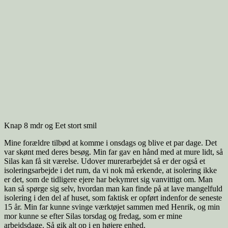
Knap 8 mdr og Eet stort smil
Mine forældre tilbød at komme i onsdags og blive et par dage. Det
var skønt med deres besøg. Min far gav en hånd med at mure lidt, så
Silas kan få sit værelse. Udover murerarbejdet så er der også et
isoleringsarbejde i det rum, da vi nok må erkende, at isolering ikke
er det, som de tidligere ejere har bekymret sig vanvittigt om. Man
kan så spørge sig selv, hvordan man kan finde på at lave mangelfuld
isolering i den del af huset, som faktisk er opført indenfor de seneste
15 år. Min far kunne svinge værktøjet sammen med Henrik, og min
mor kunne se efter Silas torsdag og fredag, som er mine
arbejdsdage. Så gik alt op i en højere enhed.