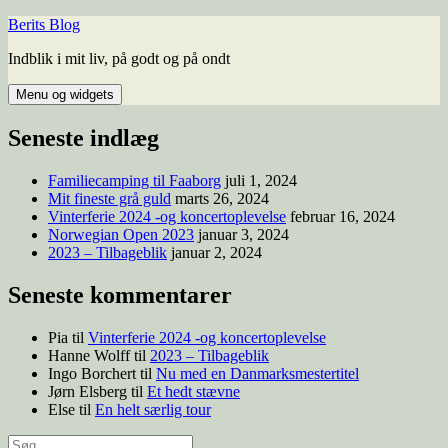
Hop
Berits Blog
til
Indblik i mit liv, på godt og på ondt
indhold
Menu og widgets
Seneste indlæg
Familiecamping til Faaborg
juli 1, 2024
Mit fineste grå guld
marts 26, 2024
Vinterferie 2024 -og koncertoplevelse
februar 16, 2024
Norwegian Open 2023
januar 3, 2024
2023 – Tilbageblik
januar 2, 2024
Seneste kommentarer
Pia
til
Vinterferie 2024 -og koncertoplevelse
Hanne Wolff
til
2023 – Tilbageblik
Ingo Borchert
til
Nu med en Danmarksmestertitel
Jørn Elsberg
til
Et hedt stævne
Else
til
En helt særlig tour
Søg