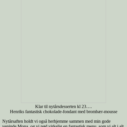
Klar til nytårsdesserten kl 23….
Henriks fantastisk chokolade-fondant med brombær-mousse
Nytårsaften holdt vi også herhjemme sammen med min gode
veninde Mona, og vi nød virkelig en fantastisk menu, som vi alt i alt