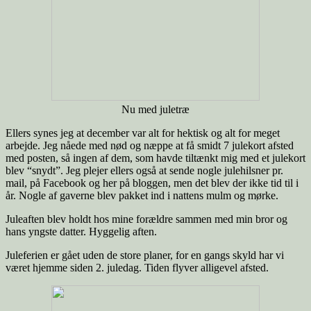
Nu med juletræ
Ellers synes jeg at december var alt for hektisk og alt for meget
arbejde. Jeg nåede med nød og næppe at få smidt 7 julekort afsted
med posten, så ingen af dem, som havde tiltænkt mig med et julekort
blev “snydt”. Jeg plejer ellers også at sende nogle julehilsner pr.
mail, på Facebook og her på bloggen, men det blev der ikke tid til i
år. Nogle af gaverne blev pakket ind i nattens mulm og mørke.
Juleaften blev holdt hos mine forældre sammen med min bror og
hans yngste datter. Hyggelig aften.
Juleferien er gået uden de store planer, for en gangs skyld har vi
været hjemme siden 2. juledag. Tiden flyver alligevel afsted.