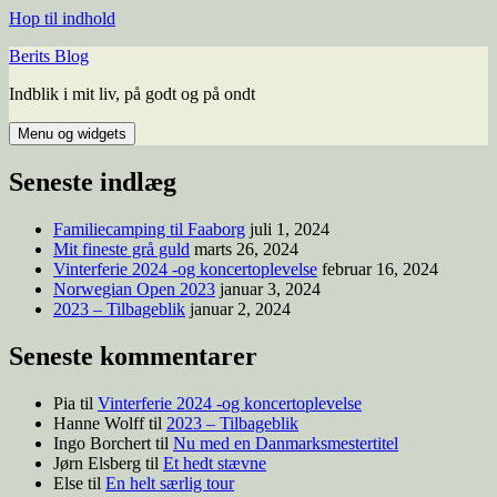
Hop til indhold
Berits Blog
Indblik i mit liv, på godt og på ondt
Menu og widgets
Seneste indlæg
Familiecamping til Faaborg
juli 1, 2024
Mit fineste grå guld
marts 26, 2024
Vinterferie 2024 -og koncertoplevelse
februar 16, 2024
Norwegian Open 2023
januar 3, 2024
2023 – Tilbageblik
januar 2, 2024
Seneste kommentarer
Pia
til
Vinterferie 2024 -og koncertoplevelse
Hanne Wolff
til
2023 – Tilbageblik
Ingo Borchert
til
Nu med en Danmarksmestertitel
Jørn Elsberg
til
Et hedt stævne
Else
til
En helt særlig tour