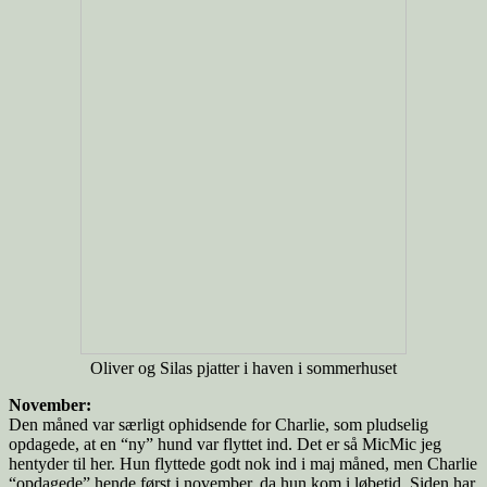
Oliver og Silas pjatter i haven i sommerhuset
November:
Den måned var særligt ophidsende for Charlie, som pludselig
opdagede, at en “ny” hund var flyttet ind. Det er så MicMic jeg
hentyder til her. Hun flyttede godt nok ind i maj måned, men Charlie
“opdagede” hende først i november, da hun kom i løbetid. Siden har