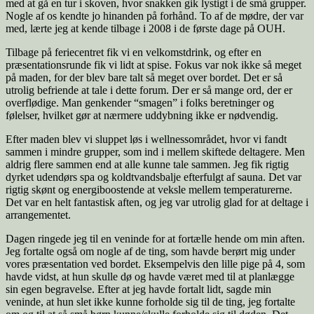
med at gå en tur i skoven, hvor snakken gik lystigt i de små grupper.
Nogle af os kendte jo hinanden på forhånd. To af de mødre, der var
med, lærte jeg at kende tilbage i 2008 i de første dage på OUH.
Tilbage på feriecentret fik vi en velkomstdrink, og efter en
præsentationsrunde fik vi lidt at spise. Fokus var nok ikke så meget
på maden, for der blev bare talt så meget over bordet. Det er så
utrolig befriende at tale i dette forum. Der er så mange ord, der er
overflødige. Man genkender “smagen” i folks beretninger og
følelser, hvilket gør at nærmere uddybning ikke er nødvendig.
Efter maden blev vi sluppet løs i wellnessområdet, hvor vi fandt
sammen i mindre grupper, som ind i mellem skiftede deltagere. Men
aldrig flere sammen end at alle kunne tale sammen. Jeg fik rigtig
dyrket udendørs spa og koldtvandsbalje efterfulgt af sauna. Det var
rigtig skønt og energiboostende at veksle mellem temperaturerne.
Det var en helt fantastisk aften, og jeg var utrolig glad for at deltage i
arrangementet.
Dagen ringede jeg til en veninde for at fortælle hende om min aften.
Jeg fortalte også om nogle af de ting, som havde berørt mig under
vores præsentation ved bordet. Eksempelvis den lille pige på 4, som
havde vidst, at hun skulle dø og havde været med til at planlægge
sin egen begravelse. Efter at jeg havde fortalt lidt, sagde min
veninde, at hun slet ikke kunne forholde sig til de ting, jeg fortalte