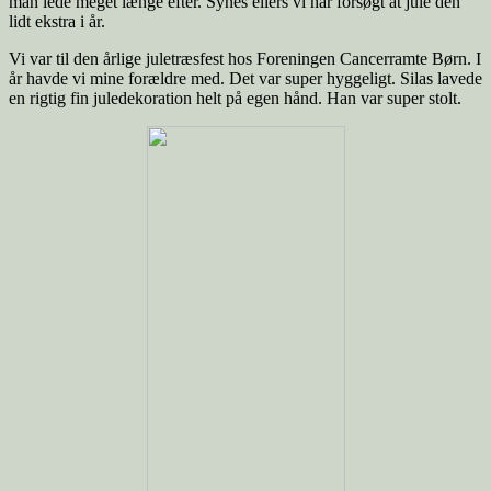
man lede meget længe efter. Synes ellers vi har forsøgt at jule den
lidt ekstra i år.
Vi var til den årlige juletræsfest hos Foreningen Cancerramte Børn. I
år havde vi mine forældre med. Det var super hyggeligt. Silas lavede
en rigtig fin juledekoration helt på egen hånd. Han var super stolt.