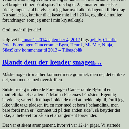
vel brugte 5 timer på at spise. Torsdag d. 2. januar er min sidste
fridag. Ingen skal betvivle, at jeg har nydt alle fridagene i fulde drag.
Nu samler jeg kræfter til at kaste mig ind i 2014, og alle de mulige
forandringer, som jeg aner i min krystalkugle.
Godt nytår til jer alle!
Udgivet i
januar 1, 2014
september 4, 2017
Tags
agility
,
Charlie
,
ferie
,
Foreningen Cancerramte Børn
,
Henrik
,
MicMic
,
Ninja
,
Silas
Skriv kommentar
til 2013 – Tilbageblik
Blandt dem der kender smagen…
Måske nogen tror at her kommer mere gourmet, men nej det er ikke
det, som menes med overskriften.
Sidste fredag inviterede Foreningen Cancerramte Børn til en
mødreforkælelsesaften på Marina Fiskenæs i Gråsten. Egentlig
havde jeg været lidt tilbageholdende med at melde mig til, fordi jeg
ikke ville tage pladsen fra en mor med et barn i behandling, men
bare fordi man er “kommet ud på den anden side”, så betyder det
ikke, at behovet for sådan et arrangement forsvinder.
Det var et skønt arrangement, hvor vi var 12-14 piger. Vi startede