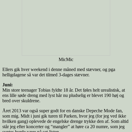
MicMic
Ellers gik hver weekend i denne måned med stævner, og pga
helligdagene så var det tilmed 3-dages stævner.
Juni:
Min store teenager Tobias fyldte 18 år. Det føles helt urealistisk, at
ens lille søde dreng med lyst hår nu pludselig er blevet 190 høj og
bred over skuldrene.
Året 2013 var også super godt for en danske Depeche Mode fan,
som mig. Midt i juni gik turen til Parken, hvor jeg (for jeg ved ikke
hvilken gang) oplevede de engelske drenge trykke den af. Som altid
står jeg efter koncerter og “mangler” at høre ca 20 numre, som jeg
syntes burde være på set-listen.