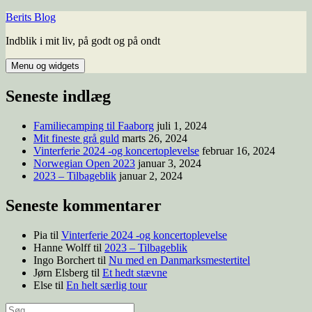
Hop
Berits Blog
til
Indblik i mit liv, på godt og på ondt
indhold
Menu og widgets
Seneste indlæg
Familiecamping til Faaborg
juli 1, 2024
Mit fineste grå guld
marts 26, 2024
Vinterferie 2024 -og koncertoplevelse
februar 16, 2024
Norwegian Open 2023
januar 3, 2024
2023 – Tilbageblik
januar 2, 2024
Seneste kommentarer
Pia
til
Vinterferie 2024 -og koncertoplevelse
Hanne Wolff
til
2023 – Tilbageblik
Ingo Borchert
til
Nu med en Danmarksmestertitel
Jørn Elsberg
til
Et hedt stævne
Else
til
En helt særlig tour
Søg