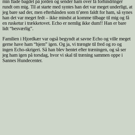
min flade bagdel på jorden og sender ham over få forhindringer
rundt om mig. Til at starte med syntes han det var meget underligt, at
jeg bare sad der, men efterhånden som ti’øren faldt for ham, så synes
han det var meget fedt – ikke mindst at komme tilbage til mig og få
en rusketur i trækketovet. Echo er nemlig ikke dum!! Han er bare
lidt “besværlig”.
Familien i Hjordkær var også begyndt at savne Echo og ville meget
gerne have ham “hjem” igen. Og ja, vi trængte til fred og ro og
ingen Echo-skrigeri. Så han blev hentet efter træningen, og så ser
jeg ham igen på torsdag, hvor vi skal til træning sammen oppe i
Sannes Hundecenter.