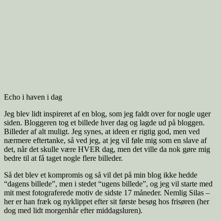
Echo i haven i dag
Jeg blev lidt inspireret af en blog, som jeg faldt over for nogle uger
siden. Bloggeren tog et billede hver dag og lagde ud på bloggen.
Billeder af alt muligt. Jeg synes, at ideen er rigtig god, men ved
nærmere eftertanke, så ved jeg, at jeg vil føle mig som en slave af
det, når det skulle være HVER dag, men det ville da nok gøre mig
bedre til at få taget nogle flere billeder.
Så det blev et kompromis og så vil det på min blog ikke hedde
“dagens billede”, men i stedet “ugens billede”, og jeg vil starte med
mit mest fotograferede motiv de sidste 17 måneder. Nemlig Silas –
her er han fræk og nyklippet efter sit første besøg hos frisøren (her
dog med lidt morgenhår efter middagsluren).