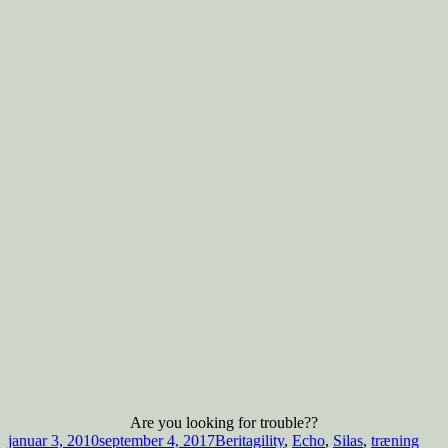
Are you looking for trouble??
Udgivet
Forfatter
Tags
januar 3, 2010
september 4, 2017
Berit
agility
,
Echo
,
Silas
,
træning