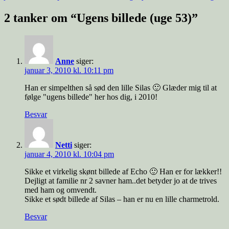
i
2 tanker om “Ugens billede (uge 53)”
Anne
siger:
januar 3, 2010 kl. 10:11 pm
Han er simpelthen så sød den lille Silas 🙂 Glæder mig til at
følge "ugens billede" her hos dig, i 2010!
Besvar
Netti
siger:
januar 4, 2010 kl. 10:04 pm
Sikke et virkelig skønt billede af Echo 🙂 Han er for lækker!!
Dejligt at familie nr 2 savner ham..det betyder jo at de trives
med ham og omvendt.
Sikke et sødt billede af Silas – han er nu en lille charmetrold.
Besvar