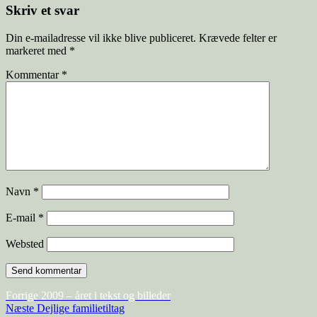
Skriv et svar
Din e-mailadresse vil ikke blive publiceret.
Krævede felter er
markeret med
*
Kommentar
*
Navn
*
E-mail
*
Websted
Indlægsnavigation
Forrige
Forrige
2009 – året i tekst og billeder
Næste
indlæg:
Næste
Dejlige familietiltag