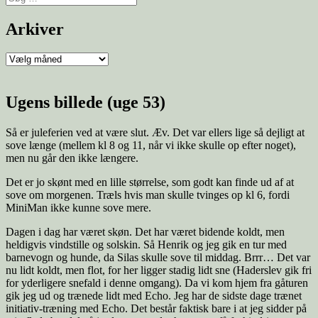
efter:
Arkiver
Arkiver
Ugens billede (uge 53)
Så er juleferien ved at være slut. Æv. Det var ellers lige så dejligt at
sove længe (mellem kl 8 og 11, når vi ikke skulle op efter noget),
men nu går den ikke længere.
Det er jo skønt med en lille størrelse, som godt kan finde ud af at
sove om morgenen. Træls hvis man skulle tvinges op kl 6, fordi
MiniMan ikke kunne sove mere.
Dagen i dag har været skøn. Det har været bidende koldt, men
heldigvis vindstille og solskin. Så Henrik og jeg gik en tur med
barnevogn og hunde, da Silas skulle sove til middag. Brrr… Det var
nu lidt koldt, men flot, for her ligger stadig lidt sne (Haderslev gik fri
for yderligere snefald i denne omgang). Da vi kom hjem fra gåturen
gik jeg ud og trænede lidt med Echo. Jeg har de sidste dage trænet
initiativ-træning med Echo. Det består faktisk bare i at jeg sidder på