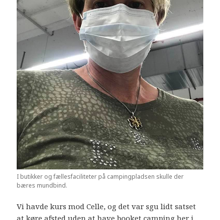
I butikker og fællesfaciliteter på campingpladsen skulle der
bæres mundbind.
Vi havde kurs mod Celle, og det var sgu lidt satset
at køre afsted uden at have booket camping her i