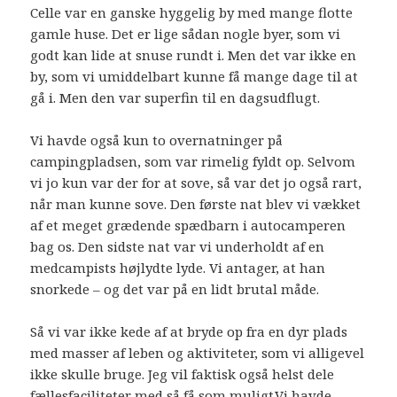
Celle var en ganske hyggelig by med mange flotte
gamle huse. Det er lige sådan nogle byer, som vi
godt kan lide at snuse rundt i. Men det var ikke en
by, som vi umiddelbart kunne få mange dage til at
gå i. Men den var superfin til en dagsudflugt.
Vi havde også kun to overnatninger på
campingpladsen, som var rimelig fyldt op. Selvom
vi jo kun var der for at sove, så var det jo også rart,
når man kunne sove. Den første nat blev vi vækket
af et meget grædende spædbarn i autocamperen
bag os. Den sidste nat var vi underholdt af en
medcampists højlydte lyde. Vi antager, at han
snorkede – og det var på en lidt brutal måde.
Så vi var ikke kede af at bryde op fra en dyr plads
med masser af leben og aktiviteter, som vi alligevel
ikke skulle bruge. Jeg vil faktisk også helst dele
fællesfaciliteter med så få som muligt.Vi havde