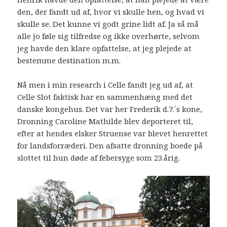
den, der fandt ud af, hvor vi skulle hen, og hvad vi
skulle se. Det kunne vi godt grine lidt af. Ja så må
alle jo føle sig tilfredse og ikke overhørte, selvom
jeg havde den klare opfattelse, at jeg plejede at
bestemme destination m.m.
Nå men i min research i Celle fandt jeg ud af, at
Celle Slot faktisk har en sammenhæng med det
danske kongehus. Det var her Frederik d.7.´s kone,
Dronning Caroline Mathilde blev deporteret til,
efter at hendes elsker Struense var blevet henrettet
for landsforræderi. Den afsatte dronning boede på
slottet til hun døde af febersyge som 23.årig.