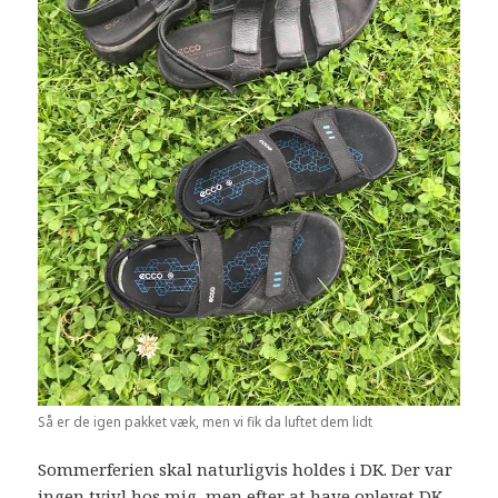
Så er de igen pakket væk, men vi fik da luftet dem lidt
Sommerferien skal naturligvis holdes i DK. Der var
ingen tvivl hos mig, men efter at have oplevet DK