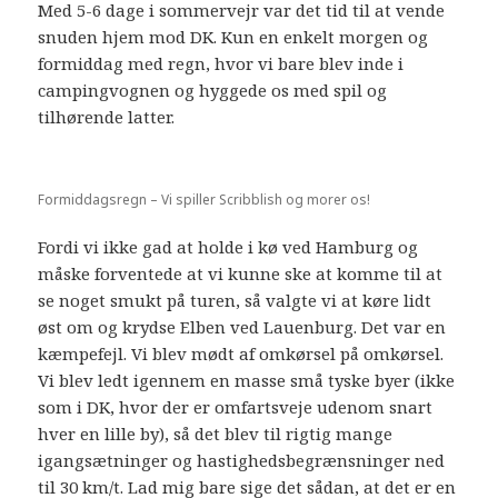
Med 5-6 dage i sommervejr var det tid til at vende
snuden hjem mod DK. Kun en enkelt morgen og
formiddag med regn, hvor vi bare blev inde i
campingvognen og hyggede os med spil og
tilhørende latter.
Formiddagsregn – Vi spiller Scribblish og morer os!
Fordi vi ikke gad at holde i kø ved Hamburg og
måske forventede at vi kunne ske at komme til at
se noget smukt på turen, så valgte vi at køre lidt
øst om og krydse Elben ved Lauenburg. Det var en
kæmpefejl. Vi blev mødt af omkørsel på omkørsel.
Vi blev ledt igennem en masse små tyske byer (ikke
som i DK, hvor der er omfartsveje udenom snart
hver en lille by), så det blev til rigtig mange
igangsætninger og hastighedsbegrænsninger ned
til 30 km/t. Lad mig bare sige det sådan, at det er en