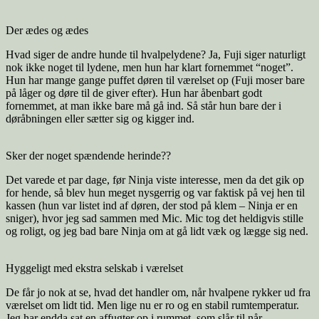
Der ædes og ædes
Hvad siger de andre hunde til hvalpelydene? Ja, Fuji siger naturligt
nok ikke noget til lydene, men hun har klart fornemmet “noget”.
Hun har mange gange puffet døren til værelset op (Fuji moser bare
på låger og døre til de giver efter). Hun har åbenbart godt
fornemmet, at man ikke bare må gå ind. Så står hun bare der i
døråbningen eller sætter sig og kigger ind.
Sker der noget spændende herinde??
Det varede et par dage, før Ninja viste interesse, men da det gik op
for hende, så blev hun meget nysgerrig og var faktisk på vej hen til
kassen (hun var listet ind af døren, der stod på klem – Ninja er en
sniger), hvor jeg sad sammen med Mic. Mic tog det heldigvis stille
og roligt, og jeg bad bare Ninja om at gå lidt væk og lægge sig ned.
Hyggeligt med ekstra selskab i værelset
De får jo nok at se, hvad det handler om, når hvalpene rykker ud fra
værelset om lidt tid. Men lige nu er ro og en stabil rumtemperatur.
Jeg har endda sat en affugter op i rummet, som slår til når