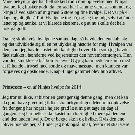
Mine bekymringer har helt sikkert rod i min oplevelse med Ninjas
hvalpe. Jeg husker godt, da jeg sad her i samme værelse som nu, og
Ninja lå ved siden af mig med 6 store og fine hvalpe. Det var på 4.
dage og alt gik så fint. Hvalpene tog på, og jeg tog mig selv i at ånde
lettet op og tænke, at vi klarede skærene, og at nu skulle det hele
nok gå godt.
Da jeg skulle veje hvalpene samme dag, så havde den ene tabt sig,
og det udviklede sig til en ret ulykkelig historie for mig. Hvalpen var
den, som jeg havde kastet min kærlighed over. Den som jeg havde
fået stukket i hænderne ved kejsersnittet den novembermorgen. Hun
var den smukkeste blå border tæve. Og jeg kæmpede en kamp med
at få hende i trivsel med sonde og mavemassage, men kampen var
forgæves og opslidende. Knap 4 uger gammel blev hun aflivet.
Prinsessen – en af Ninjas hvalpe fra 2014
Jeg tror nu ikke, at historien gentager sig denne gang, men det kan
da godt have givet mig lidt ekstra bekymringer. Men min oplevelse
fra dengang har noget i højere grad lært mig at tage en dag af
gangen. Jeg har heller ikke kastet min kærlighed mere på den ene
end den anden hvalp. De er begge skøn og livlige. Hvis den ene
bliver boende her, så finder jeg nok også ud af, hvem det skal være.