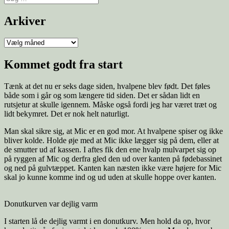
efter:
Arkiver
Arkiver
Kommet godt fra start
Tænk at det nu er seks dage siden, hvalpene blev født. Det føles
både som i går og som længere tid siden. Det er sådan lidt en
rutsjetur at skulle igennem. Måske også fordi jeg har været træt og
lidt bekymret. Det er nok helt naturligt.
Man skal sikre sig, at Mic er en god mor. At hvalpene spiser og ikke
bliver kolde. Holde øje med at Mic ikke lægger sig på dem, eller at
de smutter ud af kassen. I aftes fik den ene hvalp mulvarpet sig op
på ryggen af Mic og derfra gled den ud over kanten på fødebassinet
og ned på gulvtæppet. Kanten kan næsten ikke være højere for Mic
skal jo kunne komme ind og ud uden at skulle hoppe over kanten.
Donutkurven var dejlig varm
I starten lå de dejlig varmt i en donutkurv. Men hold da op, hvor