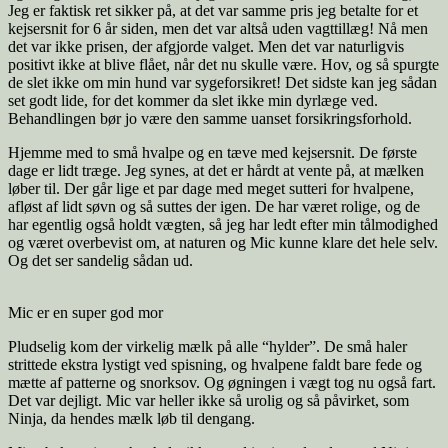
Jeg er faktisk ret sikker på, at det var samme pris jeg betalte for et
kejsersnit for 6 år siden, men det var altså uden vagttillæg! Nå men
det var ikke prisen, der afgjorde valget. Men det var naturligvis
positivt ikke at blive flået, når det nu skulle være. Hov, og så spurgte
de slet ikke om min hund var sygeforsikret! Det sidste kan jeg sådan
set godt lide, for det kommer da slet ikke min dyrlæge ved.
Behandlingen bør jo være den samme uanset forsikringsforhold.
Hjemme med to små hvalpe og en tæve med kejsersnit. De første
dage er lidt træge. Jeg synes, at det er hårdt at vente på, at mælken
løber til. Der går lige et par dage med meget sutteri for hvalpene,
afløst af lidt søvn og så suttes der igen. De har været rolige, og de
har egentlig også holdt vægten, så jeg har ledt efter min tålmodighed
og været overbevist om, at naturen og Mic kunne klare det hele selv.
Og det ser sandelig sådan ud.
Mic er en super god mor
Pludselig kom der virkelig mælk på alle “hylder”. De små haler
strittede ekstra lystigt ved spisning, og hvalpene faldt bare fede og
mætte af patterne og snorksov. Og øgningen i vægt tog nu også fart.
Det var dejligt. Mic var heller ikke så urolig og så påvirket, som
Ninja, da hendes mælk løb til dengang.