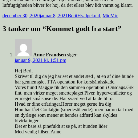
luftfugtigheden bliver for høj, da det ellers blev lidt varmt og klamt.
Udgivet
Forfatter
Tags
december 30, 2020
januar 8, 2021
Berit
Hvalpekuld
,
MicMic
i
3 tanker om “Kommet godt fra start”
Anne Frandsen
siger:
januar 9, 2021 kl. 1:51 pm
Hej Berit
Skrivet til dig da jeg har set et andet sted , at en af dine hunde
har gennemgået TTA operation for korsbåndsskade.
Vores hund Maggie fik den sammen operation i Onsdags.Gik
fint, men virker meget smerteplaget Piver, hyperventileter og
er meget småtspise de. Har svært ved at falde til ro.
Hvad er dine erfaringer.Hører meget gerne fra dig
Hun har fået Contalgin (smertestillende), men har nu talt med
en dyrlæge som mener at hendes adfærd kan skyldes
bivirkninger
Det er bare så pinefuldt at se på, at hunden lider
Med venlig hilsen Anne