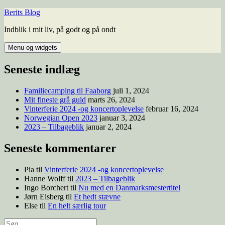
Hop
Berits Blog
til
Indblik i mit liv, på godt og på ondt
indhold
Menu og widgets
Seneste indlæg
Familiecamping til Faaborg
juli 1, 2024
Mit fineste grå guld
marts 26, 2024
Vinterferie 2024 -og koncertoplevelse
februar 16, 2024
Norwegian Open 2023
januar 3, 2024
2023 – Tilbageblik
januar 2, 2024
Seneste kommentarer
Pia
til
Vinterferie 2024 -og koncertoplevelse
Hanne Wolff
til
2023 – Tilbageblik
Ingo Borchert
til
Nu med en Danmarksmestertitel
Jørn Elsberg
til
Et hedt stævne
Else
til
En helt særlig tour
Søg