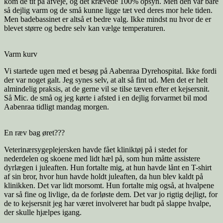
kom de tit på afveje, og det krævede 100% opsyn. Men den var bare
så dejlig varm og de små kunne ligge tæt ved deres mor hele tiden.
Men badebassinet er altså et bedre valg. Ikke mindst nu hvor de er
blevet større og bedre selv kan vælge temperaturen.
Varm kurv
Vi startede ugen med et besøg på Aabenraa Dyrehospital. Ikke fordi
der var noget galt. Jeg synes selv, at alt så fint ud. Men det er helt
almindelig praksis, at de gerne vil se tilse tæven efter et kejsersnit.
Så Mic. de små og jeg kørte i afsted i en dejlig forvarmet bil mod
Aabenraa tidligt mandag morgen.
En ræv bag øret???
Veterinærsygeplejersken havde fået kliniktøj på i stedet for
nederdelen og skoene med lidt hæl på, som hun måtte assistere
dyrlægen i juleaften. Hun fortalte mig, at hun havde lånt en T-shirt
af sin bror, hvor hun havde holdt juleaften, da hun blev kaldt på
klinikken. Det var lidt morsomt. Hun fortalte mig også, at hvalpene
var så fine og livlige, da de forløste dem. Det var jo rigtig dejligt, for
de to kejsersnit jeg har været involveret har budt på slappe hvalpe,
der skulle hjælpes igang.