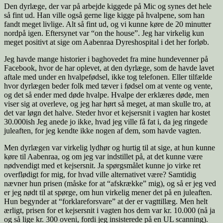
Den dyrlæge, der var på arbejde kiggede på Mic og synes det hele
så fint ud. Han ville også gerne lige kigge på hvalpene, som han
fandt meget livlige. Alt så fint ud, og vi kunne køre de 20 minutter
nordpå igen. Eftersynet var “on the house”. Jeg har virkelig kun
meget positivt at sige om Aabenraa Dyreshospital i det her forløb.
Jeg havde mange historier i baghovedet fra mine hundevenner på
Facebook, hvor de har oplevet, at den dyrlæge, som de havde lavet
aftale med under en hvalpefødsel, ikke tog telefonen. Eller tilfælde
hvor dyrlægen beder folk med tæver i fødsel om at vente og vente,
og det så ender med døde hvalpe. Hvalpe der erklæres døde, men
viser sig at overleve, og jeg har hørt så meget, at man skulle tro, at
det var løgn det halve. Steder hvor et kejsersnit i vagten har kostet
30.000ish Jeg anede jo ikke, hvad jeg ville få fat i, da jeg ringede
juleaften, for jeg kendte ikke nogen af dem, som havde vagten.
Men dyrlægen var virkelig lydhør og hurtig til at sige, at hun kunne
køre til Aabenraa, og om jeg var indstillet på, at det kunne være
nødvendigt med et kejsersnit. Ja spørgsmålet kunne jo virke ret
overflødigt for mig, for hvad ville alternativet være? Samtidig
nævner hun prisen (måske for at “afskrække” mig), og så er jeg ved
er jeg nødt til at spørge, om hun virkelig mener det på en juleaften.
Hun begynder at “forklareforsvare” at der er vagttillæg. Men helt
ærligt, prisen for et kejsersnit i vagten hos dem var kr. 10.000 (nå ja
og så lige kr. 300 oveni, fordi jeg insisterede på en UL scanning).