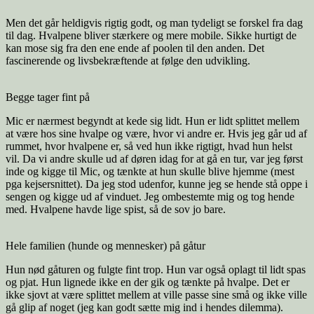
Men det går heldigvis rigtig godt, og man tydeligt se forskel fra dag
til dag. Hvalpene bliver stærkere og mere mobile. Sikke hurtigt de
kan mose sig fra den ene ende af poolen til den anden. Det
fascinerende og livsbekræftende at følge den udvikling.
Begge tager fint på
Mic er nærmest begyndt at kede sig lidt. Hun er lidt splittet mellem
at være hos sine hvalpe og være, hvor vi andre er. Hvis jeg går ud af
rummet, hvor hvalpene er, så ved hun ikke rigtigt, hvad hun helst
vil. Da vi andre skulle ud af døren idag for at gå en tur, var jeg først
inde og kigge til Mic, og tænkte at hun skulle blive hjemme (mest
pga kejsersnittet). Da jeg stod udenfor, kunne jeg se hende stå oppe i
sengen og kigge ud af vinduet. Jeg ombestemte mig og tog hende
med. Hvalpene havde lige spist, så de sov jo bare.
Hele familien (hunde og mennesker) på gåtur
Hun nød gåturen og fulgte fint trop. Hun var også oplagt til lidt spas
og pjat. Hun lignede ikke en der gik og tænkte på hvalpe. Det er
ikke sjovt at være splittet mellem at ville passe sine små og ikke ville
gå glip af noget (jeg kan godt sætte mig ind i hendes dilemma).