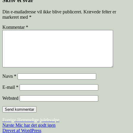
Skriv et svar
Din e-mailadresse vil ikke blive publiceret.
Krævede felter er
markeret med
*
Kommentar
*
Navn
*
E-mail
*
Websted
Indlægsnavigation
Forrige
Forrige
Hemmelige julehvalpe
Næste
indlæg:
Næste
Mic har det godt igen
indlæg:
Drevet af WordPress