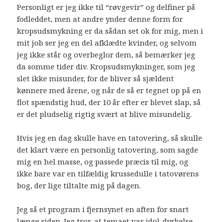
Personligt er jeg ikke til “røvgevir” og delfiner på
fodleddet, men at andre ynder denne form for
kropsudsmykning er da sådan set ok for mig, men i
mit job ser jeg en del afklædte kvinder, og selvom
jeg ikke står og overbeglor dem, så bemærker jeg
da somme tider div. Kropsudsmykninger, som jeg
slet ikke misunder, for de bliver så sjældent
kønnere med årene, og når de så er tegnet op på en
flot spændstig hud, der 10 år efter er blevet slap, så
er det pludselig rigtig svært at blive misundelig.
Hvis jeg en dag skulle have en tatovering, så skulle
det klart være en personlig tatovering, som sagde
mig en hel masse, og passede præcis til mig, og
ikke bare var en tilfældig krussedulle i tatovørens
bog, der lige tiltalte mig på dagen.
Jeg så et program i fjernsynet en aften for snart
længe siden. Jeg tror, at temaet var idol-dyrkelse,