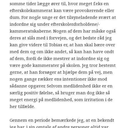
somme tider lægge ører til, hvor meget f.eks en
efterskolekammerat kan være provokerende eller
dum. For nogle unge er det tilsyneladende svært at
indordne sig under efterskolenforholdene/-
kammeratskaberne. Nogen af dem har måske også
deres at slås med i forvejen, og det bedste råd jeg
kan give videre til Tobias er, at han skal bære over
med dem og om ikke andet, så kan han have ondt
af dem, fordi de ikke mestrer at indordne sig og
være gode kammerater på skolen. Jeg tror bestemt
gerne, at han forsøger at hjælpe dem på vej, men
nogen gange rækker ens intentioner ikke mod
sådanne opgaver. Selvom medlidenhed ikke er en
særlig positiv følelse, så bruger man dog ikke så
meget energi på medlidenhed, som irritation i de
her tilfælde.
Gennem en periode bemærkede jeg, at en bekendt
jeg har, i sin omtale af andre personer altid var