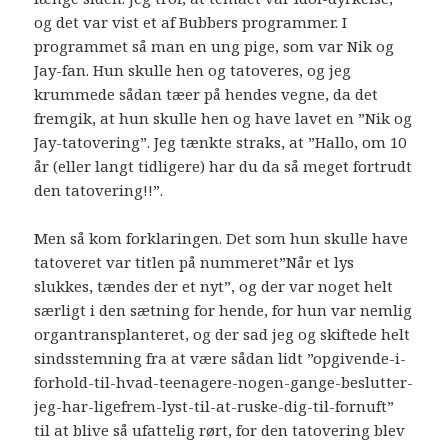
og det var vist et af Bubbers programmer. I
programmet så man en ung pige, som var Nik og
Jay-fan. Hun skulle hen og tatoveres, og jeg
krummede sådan tæer på hendes vegne, da det
fremgik, at hun skulle hen og have lavet en ”Nik og
Jay-tatovering”. Jeg tænkte straks, at ”Hallo, om 10
år (eller langt tidligere) har du da så meget fortrudt
den tatovering!!”.
Men så kom forklaringen. Det som hun skulle have
tatoveret var titlen på nummeret”Når et lys
slukkes, tændes der et nyt”, og der var noget helt
særligt i den sætning for hende, for hun var nemlig
organtransplanteret, og der sad jeg og skiftede helt
sindsstemning fra at være sådan lidt ”opgivende-i-
forhold-til-hvad-teenagere-nogen-gange-beslutter-
jeg-har-ligefrem-lyst-til-at-ruske-dig-til-fornuft”
til at blive så ufattelig rørt, for den tatovering blev