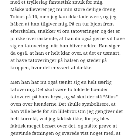
med et trylleslag fantastisk smuk for mig.
Måske udleverer jeg nu min store dejlige dreng
Tobias på 16, men jeg kan ikke lade være, og jeg
håber, at han tilgiver mig. På en tur hjem frem
efterskolen, snakker vi om tatoveringer, og det er
jo ikke overraskende, at han da også gerne vil have
sig en tatovering, når han bliver ældre. Han siger
da også, at han er helt klar over, at det er usmart,
at have tatoveringer på halsen og steder på
kroppen, hvor det er svært at dække.
Men han har nu også tænkt sig en helt særlig
tatovering. Det skal være to foldede hænder
tatoveret på hans bryst, og så skal der stå ”Silas”
oven over hænderne. Det skulle symbolisere, at
han ville bede for sin lillebror. Om jeg gengiver det
helt korrekt, ved jeg faktisk ikke, for jeg blev
faktisk meget berørt over det, og måtte prøve at
genvinde fatningen og svarede vist noget med, at