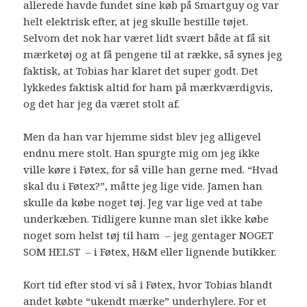
allerede havde fundet sine køb på Smartguy og var
helt elektrisk efter, at jeg skulle bestille tøjet.
Selvom det nok har været lidt svært både at få sit
mærketøj og at få pengene til at række, så synes jeg
faktisk, at Tobias har klaret det super godt. Det
lykkedes faktisk altid for ham på mærkværdigvis,
og det har jeg da været stolt af.
Men da han var hjemme sidst blev jeg alligevel
endnu mere stolt. Han spurgte mig om jeg ikke
ville køre i Føtex, for så ville han gerne med. “Hvad
skal du i Føtex?”, måtte jeg lige vide. Jamen han
skulle da købe noget tøj. Jeg var lige ved at tabe
underkæben. Tidligere kunne man slet ikke købe
noget som helst tøj til ham – jeg gentager NOGET
SOM HELST – i Føtex, H&M eller lignende butikker.
Kort tid efter stod vi så i Føtex, hvor Tobias blandt
andet købte “ukendt mærke” underhylere. For et